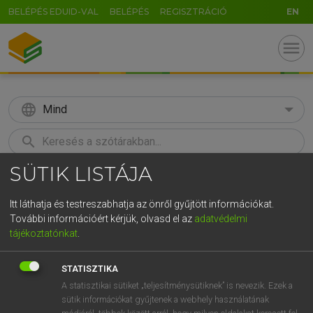
BELÉPÉS EDUID-VAL
BELÉPÉS
REGISZTRÁCIÓ
EN
menu
language
Mind
search
SÜTIK LISTÁJA
U
GR
KERESÉS
5
6
7
8
9
ö
ü
ó
Itt láthatja és testreszabhatja az önről gyűjtött információkat.
További információért kérjük, olvasd el az
adatvédelmi
r
t
z
u
i
o
p
ő
ú
LÁZÁR A. PÉTER, VARGA GYÖRGY
tájékoztatónkat
.
Magyar−angol egyetemes nagyszótár
g
h
j
k
l
é
á
ű
Ω
STATISZTIKA
v
b
n
m
,
.
-
AltGr
A statisztikai sütiket „teljesítménysütiknek” is nevezik. Ezek a
sütik információkat gyűjtenek a webhely használatának