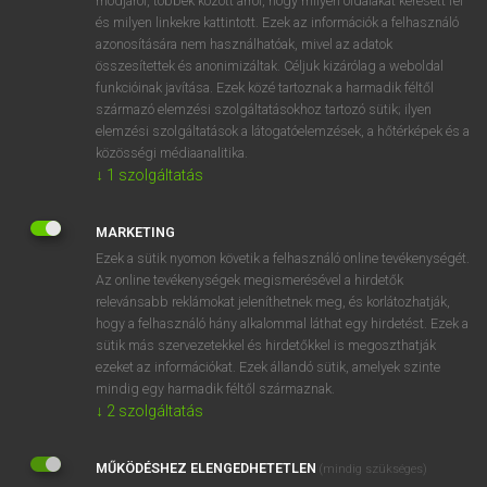
módjáról, többek között arról, hogy milyen oldalakat keresett fel
és milyen linkekre kattintott. Ezek az információk a felhasználó
VAN ELŐFIZETÉSED?
azonosítására nem használhatóak, mivel az adatok
összesítettek és anonimizáltak. Céljuk kizárólag a weboldal
Van előfizetésem a teljes szócikk megtekintéséhez.
funkcióinak javítása. Ezek közé tartoznak a harmadik féltől
származó elemzési szolgáltatásokhoz tartozó sütik; ilyen
BELÉPÉS
elemzési szolgáltatások a látogatóelemzések, a hőtérképek és a
közösségi médiaanalitika.
↓
1
szolgáltatás
MARKETING
Ezek a sütik nyomon követik a felhasználó online tevékenységét.
Az online tevékenységek megismerésével a hirdetők
NINCS ELŐFIZETÉSED?
relevánsabb reklámokat jeleníthetnek meg, és korlátozhatják,
Nincs regisztrációm és előfizetésem. A szótár 2 órás,
hogy a felhasználó hány alkalommal láthat egy hirdetést. Ezek a
díjmentes próbaverziójának elindításához regisztrálok és
sütik más szervezetekkel és hirdetőkkel is megoszthatják
belépek
.
ezeket az információkat. Ezek állandó sütik, amelyek szinte
mindig egy harmadik féltől származnak.
↓
2
szolgáltatás
REGISZTRÁCIÓ
MŰKÖDÉSHEZ ELENGEDHETETLEN
(mindig szükséges)