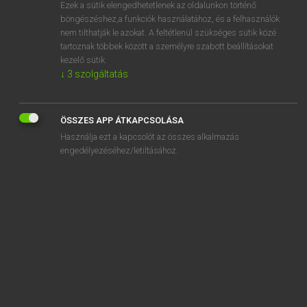
Ezek a sütik elengedhetetlenek az oldalunkon történő
böngészéshez,a funkciók használatához, és a felhasználók
nem tilthatják le azokat. A feltétlenül szükséges sütik közé
Lázár A. Péter, Varga György
tartoznak többek között a személyre szabott beállításokat
MAGYAR−ANGOL EGYETEMES NAGYSZÓTÁR
kezelő sütik.
↓
3
szolgáltatás
Kapcsolódó anyagok
bélyegalbum
ÖSSZES APP ÁTKAPCSOLÁSA
bélyegautomata
Használja ezt a kapcsolót az összes alkalmazás
bélyegez
engedélyezéséhez/letiltásához.
bélyeggyűjtemény
bélyeggyűjtés
bélyeggyűjtő
bélyeghamisítás
bélyegilleték
bélyegkép