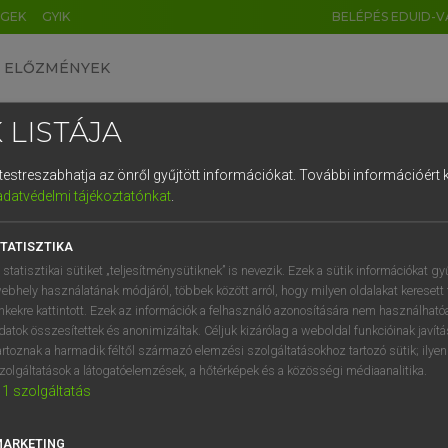
ÉGEK
GYIK
BELÉPÉS EDUID-V
ELŐZMÉNYEK
 LISTÁJA
és testreszabhatja az önről gyűjtött információkat.
További információért k
HU
DE
CN
FR
ES
IT
NL
RU
GR
adatvédelmi tájékoztatónkat
.
 A. PÉTER, VARGA GYÖRGY
1
2
3
4
5
6
7
8
9
yar−angol egyetemes nagyszótár
TATISZTIKA
q
w
e
r
t
z
u
i
 statisztikai sütiket „teljesítménysütiknek” is nevezik. Ezek a sütik információkat gy
ebhely használatának módjáról, többek között arról, hogy milyen oldalakat keresett 
a
s
d
f
g
h
j
k
l
é
inkekre kattintott. Ezek az információk a felhasználó azonosítására nem használható
datok összesítettek és anonimizáltak. Céljuk kizárólag a weboldal funkcióinak javít
í
y
x
c
v
b
n
m
,
.
artoznak a harmadik féltől származó elemzési szolgáltatásokhoz tartozó sütik; ilye
zolgáltatások a látogatóelemzések, a hőtérképek és a közösségi médiaanalitika.
VAN ELŐFIZETÉSED?
NINCS ELŐFIZETÉSED
1
szolgáltatás
előfizetésem a teljes szócikk
Nincs regisztrációm és előfiz
megtekintéséhez.
A szótár 2 órás, díjmente
MARKETING