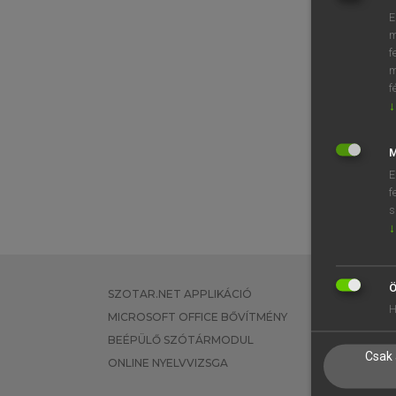
E
m
f
m
f
↓
M
E
f
s
↓
Ö
SZOTAR.NET APPLIKÁCIÓ
EGYÉNI FEL
H
MICROSOFT OFFICE BŐVÍTMÉNY
TANULÓKNA
BEÉPÜLŐ SZÓTÁRMODUL
OKTATÁSI I
Csak 
ONLINE NYELVVIZSGA
VÁLLALATI 