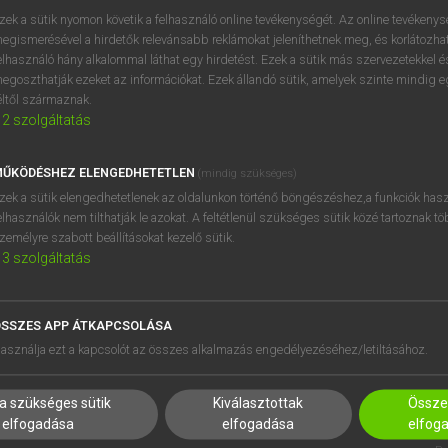
próbaverziójának elindítás
zek a sütik nyomon követik a felhasználó online tevékenységét. Az online tevékeny
BELÉPÉS
regisztrálok és
belépek
.
egismerésével a hirdetők relevánsabb reklámokat jeleníthetnek meg, és korlátozhat
elhasználó hány alkalommal láthat egy hirdetést. Ezek a sütik más szervezetekkel és
egoszthatják ezeket az információkat. Ezek állandó sütik, amelyek szinte mindig 
REGISZTRÁCIÓ
éltől származnak.
2
szolgáltatás
ŰKÖDÉSHEZ ELENGEDHETETLEN
(mindig szükséges)
zek a sütik elengedhetetlenek az oldalunkon történő böngészéshez,a funkciók hasz
elhasználók nem tilthatják le azokat. A feltétlenül szükséges sütik közé tartoznak t
zemélyre szabott beállításokat kezelő sütik.
3
szolgáltatás
SSZES APP ÁTKAPCSOLÁSA
HASZNÁLÓKNAK
SÚGÓ
asználja ezt a kapcsolót az összes alkalmazás engedélyezéséhez/letiltásához.
K
RÓLUNK
NTÉZMÉNYEKNEK
ELÉRHETŐSÉG
a szükséges sütik
Kiválasztottak
Összes
MEGOLDÁSOK
SÜTI BEÁLLÍTÁSOK
elfogadása
elfogadása
elfog