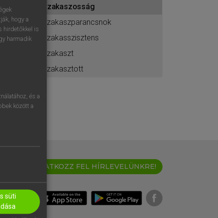
szakaszosság
ához
ségek
ják, hogy a
szakaszparancsnok
 hirdetőkkel is
szakasszisztens
egy harmadik
szakaszt
szakasztott
nálatához, és a
öbbek között a
IRATKOZZ FEL HÍRLEVELÜNKRE!
 süti
adása