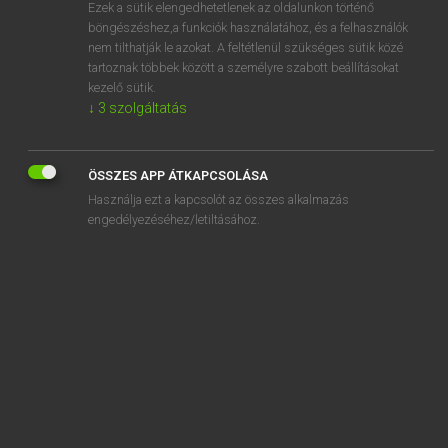
Ezek a sütik elengedhetetlenek az oldalunkon történő
böngészéshez,a funkciók használatához, és a felhasználók
nem tilthatják le azokat. A feltétlenül szükséges sütik közé
Magay Tamás
tartoznak többek között a személyre szabott beállításokat
MAGYAR−ANGOL SZÓTÁR
kezelő sütik.
↓
3
szolgáltatás
Kapcsolódó anyagok
zsánerkép
ÖSSZES APP ÁTKAPCSOLÁSA
zsarátnok
Használja ezt a kapcsolót az összes alkalmazás
zsargon
engedélyezéséhez/letiltásához.
zsarnok
zsarnoki
zsarnokoskodik
zsarnokság
zsarol
zsarolás