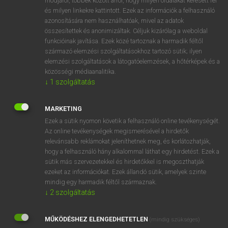
módjáról, többek között arról, hogy milyen oldalakat keresett fel
és milyen linkekre kattintott. Ezek az információk a felhasználó
VAN ELŐFIZETÉSED?
azonosítására nem használhatóak, mivel az adatok
összesítettek és anonimizáltak. Céljuk kizárólag a weboldal
Van előfizetésem a teljes szócikk megtekintéséhez.
funkcióinak javítása. Ezek közé tartoznak a harmadik féltől
származó elemzési szolgáltatásokhoz tartozó sütik; ilyen
BELÉPÉS
elemzési szolgáltatások a látogatóelemzések, a hőtérképek és a
közösségi médiaanalitika.
↓
1
szolgáltatás
MARKETING
Ezek a sütik nyomon követik a felhasználó online tevékenységét.
Az online tevékenységek megismerésével a hirdetők
NINCS ELŐFIZETÉSED?
relevánsabb reklámokat jeleníthetnek meg, és korlátozhatják,
Nincs regisztrációm és előfizetésem. A szótár 2 órás,
hogy a felhasználó hány alkalommal láthat egy hirdetést. Ezek a
díjmentes próbaverziójának elindításához regisztrálok és
sütik más szervezetekkel és hirdetőkkel is megoszthatják
belépek
.
ezeket az információkat. Ezek állandó sütik, amelyek szinte
mindig egy harmadik féltől származnak.
↓
2
szolgáltatás
REGISZTRÁCIÓ
MŰKÖDÉSHEZ ELENGEDHETETLEN
(mindig szükséges)