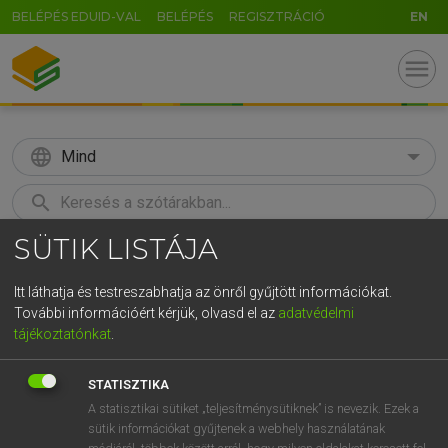
BELÉPÉS EDUID-VAL
BELÉPÉS
REGISZTRÁCIÓ
EN
menu
language
Mind
search
SÜTIK LISTÁJA
GR
KERESÉS
5
6
7
8
9
ö
ü
ó
Itt láthatja és testreszabhatja az önről gyűjtött információkat.
További információért kérjük, olvasd el az
adatvédelmi
r
t
z
u
i
o
p
ő
ú
MAGAY TAMÁS
tájékoztatónkat
.
Magyar−angol szótár
g
h
j
k
l
é
á
ű
Ω
STATISZTIKA
v
b
n
m
,
.
-
AltGr
A statisztikai sütiket „teljesítménysütiknek” is nevezik. Ezek a
sütik információkat gyűjtenek a webhely használatának