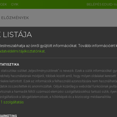
ÉGEK
GYIK
BELÉPÉS EDUID-V
ELŐZMÉNYEK
 LISTÁJA
és testreszabhatja az önről gyűjtött információkat.
További információért k
HU
DE
CN
FR
ES
IT
NL
RU
GR
adatvédelmi tájékoztatónkat
.
 A. PÉTER, VARGA GYÖRGY
1
2
3
4
5
6
7
8
9
yar−angol egyetemes nagyszótár
TATISZTIKA
q
w
e
r
t
z
u
i
 statisztikai sütiket „teljesítménysütiknek” is nevezik. Ezek a sütik információkat gy
ebhely használatának módjáról, többek között arról, hogy milyen oldalakat keresett 
a
s
d
f
g
h
j
k
l
é
inkekre kattintott. Ezek az információk a felhasználó azonosítására nem használható
datok összesítettek és anonimizáltak. Céljuk kizárólag a weboldal funkcióinak javít
í
y
x
c
v
b
n
m
,
.
artoznak a harmadik féltől származó elemzési szolgáltatásokhoz tartozó sütik; ilye
zolgáltatások a látogatóelemzések, a hőtérképek és a közösségi médiaanalitika.
VAN ELŐFIZETÉSED?
NINCS ELŐFIZETÉSED
1
szolgáltatás
előfizetésem a teljes szócikk
Nincs regisztrációm és előfiz
megtekintéséhez.
A szótár 2 órás, díjmente
MARKETING