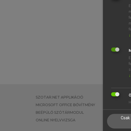
E
m
f
m
f
↓
M
E
f
s
↓
Ö
SZOTAR.NET APPLIKÁCIÓ
EGYÉNI FEL
H
MICROSOFT OFFICE BŐVÍTMÉNY
TANULÓKNA
BEÉPÜLŐ SZÓTÁRMODUL
OKTATÁSI I
Csak 
ONLINE NYELVVIZSGA
VÁLLALATI 