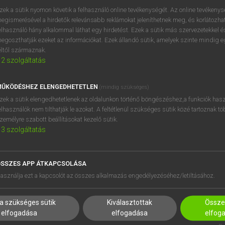
próbaverziójának elindítás
zek a sütik nyomon követik a felhasználó online tevékenységét. Az online tevékeny
BELÉPÉS
regisztrálok és
belépek
.
egismerésével a hirdetők relevánsabb reklámokat jeleníthetnek meg, és korlátozhat
elhasználó hány alkalommal láthat egy hirdetést. Ezek a sütik más szervezetekkel és
egoszthatják ezeket az információkat. Ezek állandó sütik, amelyek szinte mindig 
REGISZTRÁCIÓ
éltől származnak.
2
szolgáltatás
ŰKÖDÉSHEZ ELENGEDHETETLEN
(mindig szükséges)
zek a sütik elengedhetetlenek az oldalunkon történő böngészéshez,a funkciók hasz
elhasználók nem tilthatják le azokat. A feltétlenül szükséges sütik közé tartoznak t
zemélyre szabott beállításokat kezelő sütik.
3
szolgáltatás
SSZES APP ÁTKAPCSOLÁSA
HASZNÁLÓKNAK
SÚGÓ
asználja ezt a kapcsolót az összes alkalmazás engedélyezéséhez/letiltásához.
K
RÓLUNK
NTÉZMÉNYEKNEK
ELÉRHETŐSÉG
a szükséges sütik
Kiválasztottak
Összes
MEGOLDÁSOK
SÜTI BEÁLLÍTÁSOK
elfogadása
elfogadása
elfog