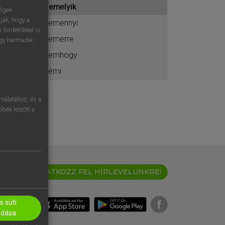
semelyik
ához
ségek
ják, hogy a
semennyi
 hirdetőkkel is
semerre
egy harmadik
semhogy
sémi
nálatához, és a
öbbek között a
IRATKOZZ FEL HÍRLEVELÜNKRE!
 süti
adása