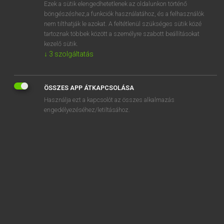
Ezek a sütik elengedhetetlenek az oldalunkon történő
böngészéshez,a funkciók használatához, és a felhasználók
nem tilthatják le azokat. A feltétlenül szükséges sütik közé
Lázár A. Péter, Varga György
tartoznak többek között a személyre szabott beállításokat
MAGYAR−ANGOL EGYETEMES NAGYSZÓTÁR
kezelő sütik.
↓
3
szolgáltatás
Kapcsolódó anyagok
séma
ÖSSZES APP ÁTKAPCSOLÁSA
sematikus
Használja ezt a kapcsolót az összes alkalmazás
sematizál
engedélyezéséhez/letiltásához.
sematizmus
semeddig
semelyik
semennyi
semerre
semhogy