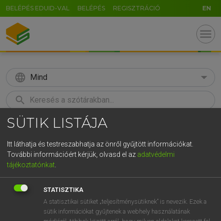
BELÉPÉS EDUID-VAL
BELÉPÉS
REGISZTRÁCIÓ
EN
menu
language
Mind
search
SÜTIK LISTÁJA
GR
KERESÉS
5
6
7
8
9
ö
ü
ó
Itt láthatja és testreszabhatja az önről gyűjtött információkat.
További információért kérjük, olvasd el az
adatvédelmi
r
t
z
u
i
o
p
ő
ú
LÁZÁR A. PÉTER, VARGA GYÖRGY
tájékoztatónkat
.
Magyar−angol egyetemes nagyszótár
g
h
j
k
l
é
á
ű
Ω
STATISZTIKA
v
b
n
m
,
.
-
AltGr
A statisztikai sütiket „teljesítménysütiknek” is nevezik. Ezek a
sütik információkat gyűjtenek a webhely használatának