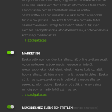
módjáról, többek között arról, hogy milyen oldalakat keresett fel
és milyen linkekre kattintott. Ezek az információk a felhasználó
VAN ELŐFIZETÉSED?
azonosítására nem használhatóak, mivel az adatok
összesítettek és anonimizáltak. Céljuk kizárólag a weboldal
Van előfizetésem a teljes szócikk megtekintéséhez.
funkcióinak javítása. Ezek közé tartoznak a harmadik féltől
származó elemzési szolgáltatásokhoz tartozó sütik; ilyen
BELÉPÉS
elemzési szolgáltatások a látogatóelemzések, a hőtérképek és a
közösségi médiaanalitika.
↓
1
szolgáltatás
MARKETING
Ezek a sütik nyomon követik a felhasználó online tevékenységét.
Az online tevékenységek megismerésével a hirdetők
NINCS ELŐFIZETÉSED?
relevánsabb reklámokat jeleníthetnek meg, és korlátozhatják,
Nincs regisztrációm és előfizetésem. A szótár 2 órás,
hogy a felhasználó hány alkalommal láthat egy hirdetést. Ezek a
díjmentes próbaverziójának elindításához regisztrálok és
sütik más szervezetekkel és hirdetőkkel is megoszthatják
belépek
.
ezeket az információkat. Ezek állandó sütik, amelyek szinte
mindig egy harmadik féltől származnak.
↓
2
szolgáltatás
REGISZTRÁCIÓ
MŰKÖDÉSHEZ ELENGEDHETETLEN
(mindig szükséges)