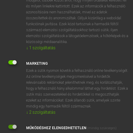
módjáról, többek között arról, hogy milyen oldalakat keresett fel
és milyen linkekre kattintott. Ezek az információk a felhasználó
VAN ELŐFIZETÉSED?
azonosítására nem használhatóak, mivel az adatok
összesítettek és anonimizáltak. Céljuk kizárólag a weboldal
Van előfizetésem a teljes szócikk megtekintéséhez.
funkcióinak javítása. Ezek közé tartoznak a harmadik féltől
származó elemzési szolgáltatásokhoz tartozó sütik; ilyen
BELÉPÉS
elemzési szolgáltatások a látogatóelemzések, a hőtérképek és a
közösségi médiaanalitika.
↓
1
szolgáltatás
MARKETING
Ezek a sütik nyomon követik a felhasználó online tevékenységét.
Az online tevékenységek megismerésével a hirdetők
NINCS ELŐFIZETÉSED?
relevánsabb reklámokat jeleníthetnek meg, és korlátozhatják,
Nincs regisztrációm és előfizetésem. A szótár 2 órás,
hogy a felhasználó hány alkalommal láthat egy hirdetést. Ezek a
díjmentes próbaverziójának elindításához regisztrálok és
sütik más szervezetekkel és hirdetőkkel is megoszthatják
belépek
.
ezeket az információkat. Ezek állandó sütik, amelyek szinte
mindig egy harmadik féltől származnak.
↓
2
szolgáltatás
REGISZTRÁCIÓ
MŰKÖDÉSHEZ ELENGEDHETETLEN
(mindig szükséges)