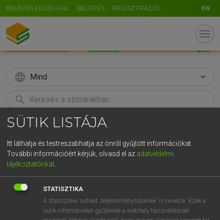
BELÉPÉS EDUID-VAL
BELÉPÉS
REGISZTRÁCIÓ
EN
menu
language
Mind
search
SÜTIK LISTÁJA
GR
KERESÉS
5
6
7
8
9
ö
ü
ó
Itt láthatja és testreszabhatja az önről gyűjtött információkat.
További információért kérjük, olvasd el az
adatvédelmi
r
t
z
u
i
o
p
ő
ú
LÁZÁR A. PÉTER, VARGA GYÖRGY
tájékoztatónkat
.
Magyar−angol egyetemes nagyszótár
g
h
j
k
l
é
á
ű
Ω
STATISZTIKA
v
b
n
m
,
.
-
AltGr
A statisztikai sütiket „teljesítménysütiknek” is nevezik. Ezek a
sütik információkat gyűjtenek a webhely használatának