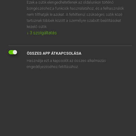
Ezek a sütik elengedhetetlenek az oldalunkon történő
böngészéshez,a funkciók használatához, és a felhasználók
nem tilthatják le azokat. A feltétlenül szükséges sütik közé
Lázár A. Péter, Varga György
tartoznak többek között a személyre szabott beállításokat
MAGYAR−ANGOL EGYETEMES NAGYSZÓTÁR
kezelő sütik.
↓
3
szolgáltatás
Kapcsolódó anyagok
pénzgyűjtő akció
ÖSSZES APP ÁTKAPCSOLÁSA
pénzhajhász
Használja ezt a kapcsolót az összes alkalmazás
pénzhajhászás
engedélyezéséhez/letiltásához.
pénzhamisítás
pénzhamisító
pénzhiány
pénzhígítás
pénzigényes
pénzintézet