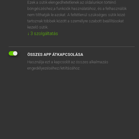
Ezek a sütik elengedhetetlenek az oldalunkon történő
böngészéshez,a funkciók használatához, és a felhasználók
nem tilthatják le azokat. A feltétlenül szükséges sütik közé
Lázár A. Péter, Varga György
tartoznak többek között a személyre szabott beállításokat
MAGYAR−ANGOL EGYETEMES NAGYSZÓTÁR
kezelő sütik.
↓
3
szolgáltatás
Kapcsolódó anyagok
pénzgyűjtés
ÖSSZES APP ÁTKAPCSOLÁSA
pénzgyűjtő akció
Használja ezt a kapcsolót az összes alkalmazás
pénzhajhász
engedélyezéséhez/letiltásához.
pénzhajhászás
pénzhamisítás
pénzhamisító
pénzhiány
pénzhígítás
pénzigényes