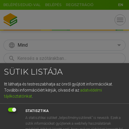
BELÉPÉS EDUID-VAL
BELÉPÉS
REGISZTRÁCIÓ
EN
menu
language
Mind
search
SÜTIK LISTÁJA
GR
KERESÉS
5
6
7
8
9
ö
ü
ó
Itt láthatja és testreszabhatja az önről gyűjtött információkat.
További információért kérjük, olvasd el az
adatvédelmi
r
t
z
u
i
o
p
ő
ú
LÁZÁR A. PÉTER, VARGA GYÖRGY
tájékoztatónkat
.
Magyar−angol egyetemes nagyszótár
g
h
j
k
l
é
á
ű
Ω
STATISZTIKA
v
b
n
m
,
.
-
AltGr
A statisztikai sütiket „teljesítménysütiknek” is nevezik. Ezek a
sütik információkat gyűjtenek a webhely használatának