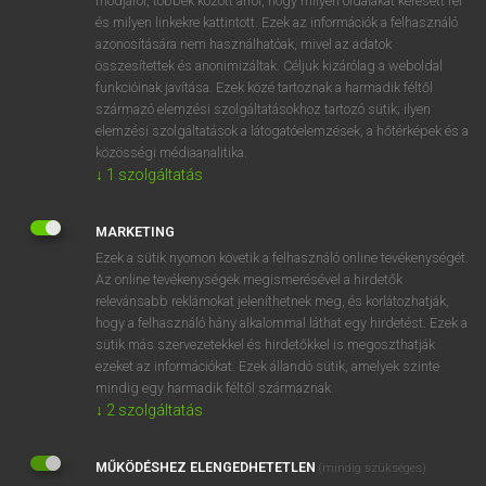
módjáról, többek között arról, hogy milyen oldalakat keresett fel
és milyen linkekre kattintott. Ezek az információk a felhasználó
VAN ELŐFIZETÉSED?
azonosítására nem használhatóak, mivel az adatok
összesítettek és anonimizáltak. Céljuk kizárólag a weboldal
Van előfizetésem a teljes szócikk megtekintéséhez.
funkcióinak javítása. Ezek közé tartoznak a harmadik féltől
származó elemzési szolgáltatásokhoz tartozó sütik; ilyen
BELÉPÉS
elemzési szolgáltatások a látogatóelemzések, a hőtérképek és a
közösségi médiaanalitika.
↓
1
szolgáltatás
MARKETING
Ezek a sütik nyomon követik a felhasználó online tevékenységét.
Az online tevékenységek megismerésével a hirdetők
NINCS ELŐFIZETÉSED?
relevánsabb reklámokat jeleníthetnek meg, és korlátozhatják,
Nincs regisztrációm és előfizetésem. A szótár 2 órás,
hogy a felhasználó hány alkalommal láthat egy hirdetést. Ezek a
díjmentes próbaverziójának elindításához regisztrálok és
sütik más szervezetekkel és hirdetőkkel is megoszthatják
belépek
.
ezeket az információkat. Ezek állandó sütik, amelyek szinte
mindig egy harmadik féltől származnak.
↓
2
szolgáltatás
REGISZTRÁCIÓ
MŰKÖDÉSHEZ ELENGEDHETETLEN
(mindig szükséges)