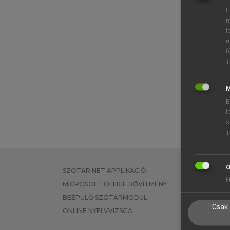
E
m
f
m
f
↓
M
E
f
s
↓
Ö
SZOTAR.NET APPLIKÁCIÓ
EGYÉNI FEL
H
MICROSOFT OFFICE BŐVÍTMÉNY
TANULÓKNA
BEÉPÜLŐ SZÓTÁRMODUL
OKTATÁSI I
Csak 
ONLINE NYELVVIZSGA
VÁLLALATI 