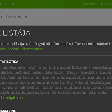
ÉGEK
GYIK
BELÉPÉS EDUID-V
ELŐZMÉNYEK
 LISTÁJA
és testreszabhatja az önről gyűjtött információkat.
További információért k
HU
DE
CN
FR
ES
IT
NL
RU
GR
adatvédelmi tájékoztatónkat
.
 A. PÉTER, VARGA GYÖRGY
1
2
3
4
5
6
7
8
9
yar−angol egyetemes nagyszótár
TATISZTIKA
q
w
e
r
t
z
u
i
 statisztikai sütiket „teljesítménysütiknek” is nevezik. Ezek a sütik információkat gy
ebhely használatának módjáról, többek között arról, hogy milyen oldalakat keresett 
a
s
d
f
g
h
j
k
l
é
inkekre kattintott. Ezek az információk a felhasználó azonosítására nem használható
datok összesítettek és anonimizáltak. Céljuk kizárólag a weboldal funkcióinak javít
í
y
x
c
v
b
n
m
,
.
artoznak a harmadik féltől származó elemzési szolgáltatásokhoz tartozó sütik; ilye
zolgáltatások a látogatóelemzések, a hőtérképek és a közösségi médiaanalitika.
VAN ELŐFIZETÉSED?
NINCS ELŐFIZETÉSED
1
szolgáltatás
előfizetésem a teljes szócikk
Nincs regisztrációm és előfiz
megtekintéséhez.
A szótár 2 órás, díjmente
MARKETING