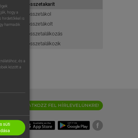
összetakarít
ához
ségek
ják, hogy a
összetákol
 hirdetőkkel is
összetákolt
egy harmadik
összetalálkozás
összetalálkozik
nálatához, és a
öbbek között a
IRATKOZZ FEL HÍRLEVELÜNKRE!
 süti
adása