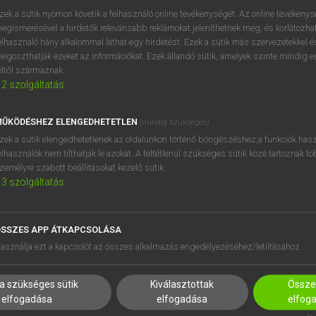
próbaverziójának elindítás
zek a sütik nyomon követik a felhasználó online tevékenységét. Az online tevékeny
BELÉPÉS
regisztrálok és
belépek
.
egismerésével a hirdetők relevánsabb reklámokat jeleníthetnek meg, és korlátozhat
elhasználó hány alkalommal láthat egy hirdetést. Ezek a sütik más szervezetekkel és
egoszthatják ezeket az információkat. Ezek állandó sütik, amelyek szinte mindig 
REGISZTRÁCIÓ
éltől származnak.
2
szolgáltatás
ŰKÖDÉSHEZ ELENGEDHETETLEN
(mindig szükséges)
zek a sütik elengedhetetlenek az oldalunkon történő böngészéshez,a funkciók hasz
elhasználók nem tilthatják le azokat. A feltétlenül szükséges sütik közé tartoznak t
zemélyre szabott beállításokat kezelő sütik.
3
szolgáltatás
SSZES APP ÁTKAPCSOLÁSA
HASZNÁLÓKNAK
SÚGÓ
asználja ezt a kapcsolót az összes alkalmazás engedélyezéséhez/letiltásához.
K
RÓLUNK
NTÉZMÉNYEKNEK
ELÉRHETŐSÉG
a szükséges sütik
Kiválasztottak
Összes
MEGOLDÁSOK
SÜTI BEÁLLÍTÁSOK
elfogadása
elfogadása
elfog