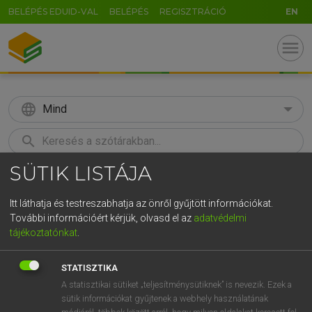
BELÉPÉS EDUID-VAL
BELÉPÉS
REGISZTRÁCIÓ
EN
menu
language
Mind
search
SÜTIK LISTÁJA
GR
KERESÉS
5
6
7
8
9
ö
ü
ó
Itt láthatja és testreszabhatja az önről gyűjtött információkat.
További információért kérjük, olvasd el az
adatvédelmi
r
t
z
u
i
o
p
ő
ú
LÁZÁR A. PÉTER, VARGA GYÖRGY
tájékoztatónkat
.
Magyar−angol egyetemes nagyszótár
g
h
j
k
l
é
á
ű
Ω
STATISZTIKA
v
b
n
m
,
.
-
AltGr
A statisztikai sütiket „teljesítménysütiknek” is nevezik. Ezek a
sütik információkat gyűjtenek a webhely használatának