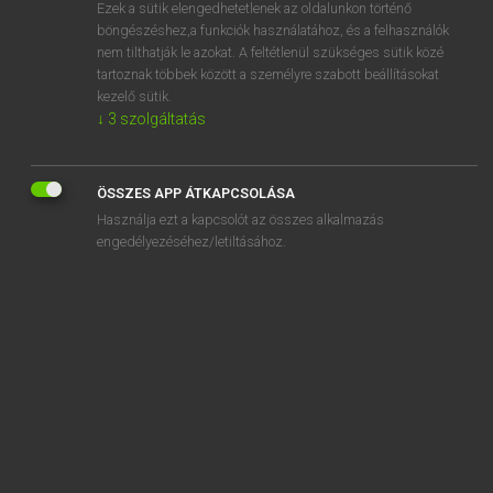
Ezek a sütik elengedhetetlenek az oldalunkon történő
böngészéshez,a funkciók használatához, és a felhasználók
nem tilthatják le azokat. A feltétlenül szükséges sütik közé
Lázár A. Péter, Varga György
tartoznak többek között a személyre szabott beállításokat
MAGYAR−ANGOL EGYETEMES NAGYSZÓTÁR
kezelő sütik.
↓
3
szolgáltatás
Kapcsolódó anyagok
összeszorul
ÖSSZES APP ÁTKAPCSOLÁSA
összeszövetkezik
Használja ezt a kapcsolót az összes alkalmazás
összeszurkál
engedélyezéséhez/letiltásához.
összeszűkül
összeszűr
összetakarít
összetákol
összetákolt
összetalálkozás