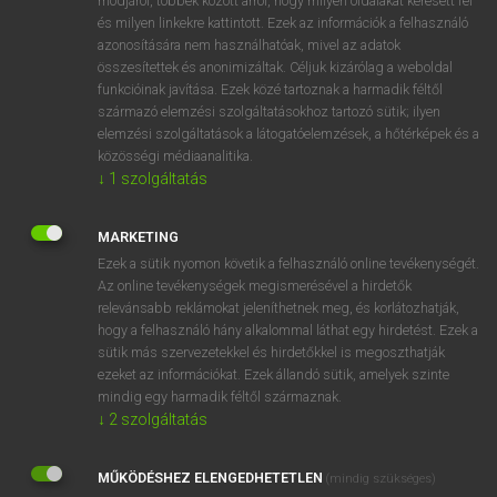
módjáról, többek között arról, hogy milyen oldalakat keresett fel
és milyen linkekre kattintott. Ezek az információk a felhasználó
VAN ELŐFIZETÉSED?
azonosítására nem használhatóak, mivel az adatok
összesítettek és anonimizáltak. Céljuk kizárólag a weboldal
Van előfizetésem a teljes szócikk megtekintéséhez.
funkcióinak javítása. Ezek közé tartoznak a harmadik féltől
származó elemzési szolgáltatásokhoz tartozó sütik; ilyen
BELÉPÉS
elemzési szolgáltatások a látogatóelemzések, a hőtérképek és a
közösségi médiaanalitika.
↓
1
szolgáltatás
MARKETING
Ezek a sütik nyomon követik a felhasználó online tevékenységét.
Az online tevékenységek megismerésével a hirdetők
NINCS ELŐFIZETÉSED?
relevánsabb reklámokat jeleníthetnek meg, és korlátozhatják,
Nincs regisztrációm és előfizetésem. A szótár 2 órás,
hogy a felhasználó hány alkalommal láthat egy hirdetést. Ezek a
díjmentes próbaverziójának elindításához regisztrálok és
sütik más szervezetekkel és hirdetőkkel is megoszthatják
belépek
.
ezeket az információkat. Ezek állandó sütik, amelyek szinte
mindig egy harmadik féltől származnak.
↓
2
szolgáltatás
REGISZTRÁCIÓ
MŰKÖDÉSHEZ ELENGEDHETETLEN
(mindig szükséges)