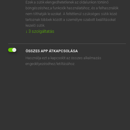
Ezek a sütik elengedhetetlenek az oldalunkon történő
böngészéshez,a funkciók használatához, és a felhasználók
nem tilthatják le azokat. A feltétlenül szükséges sütik közé
Lázár A. Péter, Varga György
tartoznak többek között a személyre szabott beállításokat
MAGYAR−ANGOL EGYETEMES NAGYSZÓTÁR
kezelő sütik.
↓
3
szolgáltatás
Kapcsolódó anyagok
neofasiszta
ÖSSZES APP ÁTKAPCSOLÁSA
neofasizmus
Használja ezt a kapcsolót az összes alkalmazás
neofita
engedélyezéséhez/letiltásához.
neofób
neofóbia
neogótika
neogótikus
neoimpresszionizmus
neoklasszicista