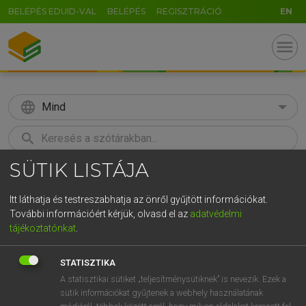
BELÉPÉS EDUID-VAL
BELÉPÉS
REGISZTRÁCIÓ
EN
menu
language
Mind
search
SÜTIK LISTÁJA
GR
KERESÉS
5
6
7
8
9
ö
ü
ó
Itt láthatja és testreszabhatja az önről gyűjtött információkat.
További információért kérjük, olvasd el az
adatvédelmi
r
t
z
u
i
o
p
ő
ú
LÁZÁR A. PÉTER, VARGA GYÖRGY
tájékoztatónkat
.
Magyar−angol egyetemes nagyszótár
g
h
j
k
l
é
á
ű
Ω
STATISZTIKA
v
b
n
m
,
.
-
AltGr
A statisztikai sütiket „teljesítménysütiknek” is nevezik. Ezek a
sütik információkat gyűjtenek a webhely használatának