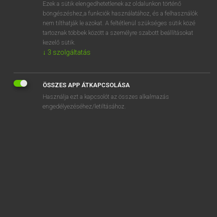
Ezek a sütik elengedhetetlenek az oldalunkon történő
böngészéshez,a funkciók használatához, és a felhasználók
nem tilthatják le azokat. A feltétlenül szükséges sütik közé
Lázár A. Péter, Varga György
tartoznak többek között a személyre szabott beállításokat
MAGYAR−ANGOL EGYETEMES NAGYSZÓTÁR
kezelő sütik.
↓
3
szolgáltatás
Kapcsolódó anyagok
neobankol
ÖSSZES APP ÁTKAPCSOLÁSA
neobankolás
Használja ezt a kapcsolót az összes alkalmazás
neobarokk
engedélyezéséhez/letiltásához.
neofasiszta
neofasizmus
neofita
neofób
neofóbia
neogótika