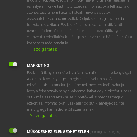
módjáról, többek között arról, hogy milyen oldalakat keresett fel
és milyen linkekre kattintott. Ezek az információk a felhasználó
VAN ELŐFIZETÉSED?
azonosítására nem használhatóak, mivel az adatok
összesítettek és anonimizáltak. Céljuk kizárólag a weboldal
Van előfizetésem a teljes szócikk megtekintéséhez.
funkcióinak javítása. Ezek közé tartoznak a harmadik féltől
származó elemzési szolgáltatásokhoz tartozó sütik; ilyen
BELÉPÉS
elemzési szolgáltatások a látogatóelemzések, a hőtérképek és a
közösségi médiaanalitika.
↓
1
szolgáltatás
MARKETING
Ezek a sütik nyomon követik a felhasználó online tevékenységét.
Az online tevékenységek megismerésével a hirdetők
NINCS ELŐFIZETÉSED?
relevánsabb reklámokat jeleníthetnek meg, és korlátozhatják,
Nincs regisztrációm és előfizetésem. A szótár 2 órás,
hogy a felhasználó hány alkalommal láthat egy hirdetést. Ezek a
díjmentes próbaverziójának elindításához regisztrálok és
sütik más szervezetekkel és hirdetőkkel is megoszthatják
belépek
.
ezeket az információkat. Ezek állandó sütik, amelyek szinte
mindig egy harmadik féltől származnak.
↓
2
szolgáltatás
REGISZTRÁCIÓ
MŰKÖDÉSHEZ ELENGEDHETETLEN
(mindig szükséges)