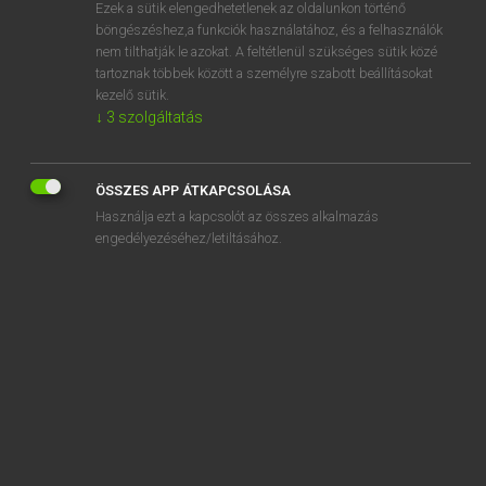
Ezek a sütik elengedhetetlenek az oldalunkon történő
böngészéshez,a funkciók használatához, és a felhasználók
nem tilthatják le azokat. A feltétlenül szükséges sütik közé
Lázár A. Péter, Varga György
tartoznak többek között a személyre szabott beállításokat
MAGYAR−ANGOL EGYETEMES NAGYSZÓTÁR
kezelő sütik.
↓
3
szolgáltatás
Kapcsolódó anyagok
napkezelés
ÖSSZES APP ÁTKAPCSOLÁSA
napkitörés
Használja ezt a kapcsolót az összes alkalmazás
napkollektor
engedélyezéséhez/letiltásához.
napkorona
napkorong
napközben
napközbeni
napközel
napközi