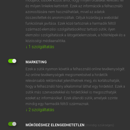
módjáról, többek között arról, hogy milyen oldalakat keresett fel
és milyen linkekre kattintott. Ezek az információk a felhasználó
VAN ELŐFIZETÉSED?
azonosítására nem használhatóak, mivel az adatok
összesítettek és anonimizáltak. Céljuk kizárólag a weboldal
Van előfizetésem a teljes szócikk megtekintéséhez.
funkcióinak javítása. Ezek közé tartoznak a harmadik féltől
származó elemzési szolgáltatásokhoz tartozó sütik; ilyen
BELÉPÉS
elemzési szolgáltatások a látogatóelemzések, a hőtérképek és a
közösségi médiaanalitika.
↓
1
szolgáltatás
MARKETING
Ezek a sütik nyomon követik a felhasználó online tevékenységét.
Az online tevékenységek megismerésével a hirdetők
NINCS ELŐFIZETÉSED?
relevánsabb reklámokat jeleníthetnek meg, és korlátozhatják,
Nincs regisztrációm és előfizetésem. A szótár 2 órás,
hogy a felhasználó hány alkalommal láthat egy hirdetést. Ezek a
díjmentes próbaverziójának elindításához regisztrálok és
sütik más szervezetekkel és hirdetőkkel is megoszthatják
belépek
.
ezeket az információkat. Ezek állandó sütik, amelyek szinte
mindig egy harmadik féltől származnak.
↓
2
szolgáltatás
REGISZTRÁCIÓ
MŰKÖDÉSHEZ ELENGEDHETETLEN
(mindig szükséges)