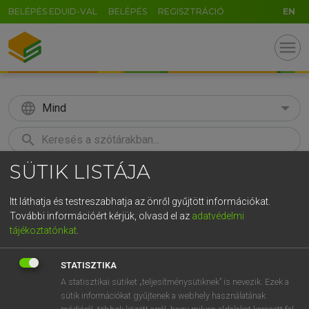
BELÉPÉS EDUID-VAL
BELÉPÉS
REGISZTRÁCIÓ
EN
menu
language
Mind
search
SÜTIK LISTÁJA
GR
KERESÉS
5
6
7
8
9
ö
ü
ó
Itt láthatja és testreszabhatja az önről gyűjtött információkat.
További információért kérjük, olvasd el az
adatvédelmi
r
t
z
u
i
o
p
ő
ú
LÁZÁR A. PÉTER, VARGA GYÖRGY
tájékoztatónkat
.
Magyar−angol egyetemes nagyszótár
g
h
j
k
l
é
á
ű
Ω
STATISZTIKA
v
b
n
m
,
.
-
AltGr
A statisztikai sütiket „teljesítménysütiknek” is nevezik. Ezek a
sütik információkat gyűjtenek a webhely használatának