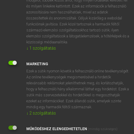
módjáról, többek között arról, hogy milyen oldalakat keresett fel
és milyen linkekre kattintott. Ezek az információk a felhasználó
VAN ELŐFIZETÉSED?
azonosítására nem használhatóak, mivel az adatok
összesítettek és anonimizáltak. Céljuk kizárólag a weboldal
Van előfizetésem a teljes szócikk megtekintéséhez.
funkcióinak javítása. Ezek közé tartoznak a harmadik féltől
származó elemzési szolgáltatásokhoz tartozó sütik; ilyen
BELÉPÉS
elemzési szolgáltatások a látogatóelemzések, a hőtérképek és a
közösségi médiaanalitika.
↓
1
szolgáltatás
MARKETING
Ezek a sütik nyomon követik a felhasználó online tevékenységét.
Az online tevékenységek megismerésével a hirdetők
NINCS ELŐFIZETÉSED?
relevánsabb reklámokat jeleníthetnek meg, és korlátozhatják,
Nincs regisztrációm és előfizetésem. A szótár 2 órás,
hogy a felhasználó hány alkalommal láthat egy hirdetést. Ezek a
díjmentes próbaverziójának elindításához regisztrálok és
sütik más szervezetekkel és hirdetőkkel is megoszthatják
belépek
.
ezeket az információkat. Ezek állandó sütik, amelyek szinte
mindig egy harmadik féltől származnak.
↓
2
szolgáltatás
REGISZTRÁCIÓ
MŰKÖDÉSHEZ ELENGEDHETETLEN
(mindig szükséges)