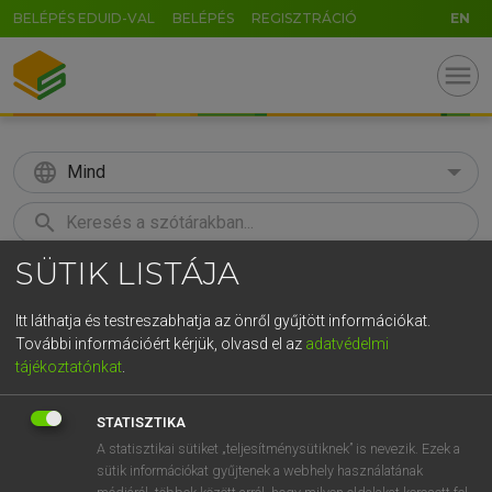
BELÉPÉS EDUID-VAL
BELÉPÉS
REGISZTRÁCIÓ
EN
menu
language
Mind
search
SÜTIK LISTÁJA
GR
KERESÉS
5
6
7
8
9
ö
ü
ó
Itt láthatja és testreszabhatja az önről gyűjtött információkat.
További információért kérjük, olvasd el az
adatvédelmi
r
t
z
u
i
o
p
ő
ú
LÁZÁR A. PÉTER, VARGA GYÖRGY
tájékoztatónkat
.
Magyar−angol egyetemes nagyszótár
g
h
j
k
l
é
á
ű
Ω
STATISZTIKA
v
b
n
m
,
.
-
AltGr
A statisztikai sütiket „teljesítménysütiknek” is nevezik. Ezek a
sütik információkat gyűjtenek a webhely használatának