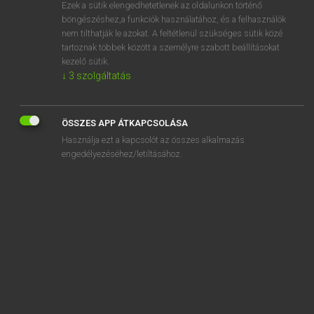
Ezek a sütik elengedhetetlenek az oldalunkon történő
böngészéshez,a funkciók használatához, és a felhasználók
nem tilthatják le azokat. A feltétlenül szükséges sütik közé
Lázár A. Péter, Varga György
tartoznak többek között a személyre szabott beállításokat
MAGYAR−ANGOL EGYETEMES NAGYSZÓTÁR
kezelő sütik.
↓
3
szolgáltatás
Kapcsolódó anyagok
napkelte
ÖSSZES APP ÁTKAPCSOLÁSA
napkezelés
Használja ezt a kapcsolót az összes alkalmazás
napkitörés
engedélyezéséhez/letiltásához.
napkollektor
napkorona
napkorong
napközben
napközbeni
napközel