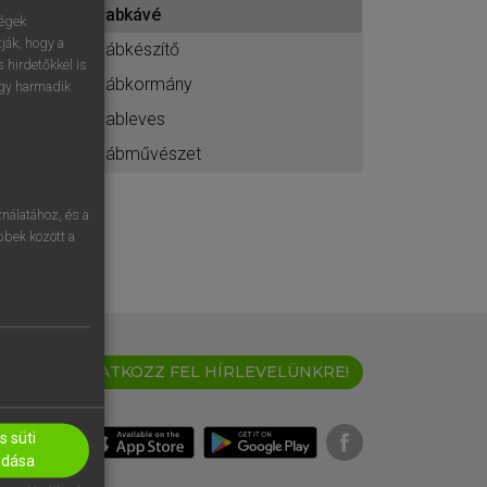
babkávé
ához
ségek
ják, hogy a
bábkészítő
 hirdetőkkel is
bábkormány
egy harmadik
bableves
bábművészet
nálatához, és a
öbbek között a
IRATKOZZ FEL HÍRLEVELÜNKRE!
 süti
adása