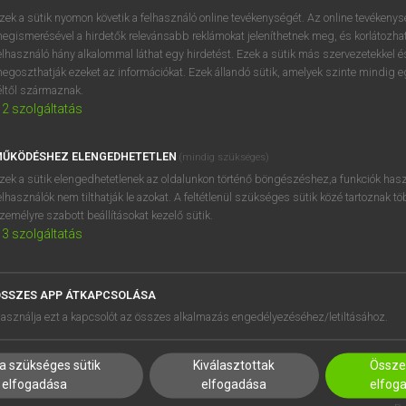
próbaverziójának elindítás
zek a sütik nyomon követik a felhasználó online tevékenységét. Az online tevékeny
BELÉPÉS
regisztrálok és
belépek
.
egismerésével a hirdetők relevánsabb reklámokat jeleníthetnek meg, és korlátozhat
elhasználó hány alkalommal láthat egy hirdetést. Ezek a sütik más szervezetekkel és
egoszthatják ezeket az információkat. Ezek állandó sütik, amelyek szinte mindig 
REGISZTRÁCIÓ
éltől származnak.
2
szolgáltatás
ŰKÖDÉSHEZ ELENGEDHETETLEN
(mindig szükséges)
zek a sütik elengedhetetlenek az oldalunkon történő böngészéshez,a funkciók hasz
elhasználók nem tilthatják le azokat. A feltétlenül szükséges sütik közé tartoznak t
zemélyre szabott beállításokat kezelő sütik.
3
szolgáltatás
SSZES APP ÁTKAPCSOLÁSA
HASZNÁLÓKNAK
SÚGÓ
asználja ezt a kapcsolót az összes alkalmazás engedélyezéséhez/letiltásához.
K
RÓLUNK
NTÉZMÉNYEKNEK
ELÉRHETŐSÉG
a szükséges sütik
Kiválasztottak
Összes
MEGOLDÁSOK
SÜTI BEÁLLÍTÁSOK
elfogadása
elfogadása
elfog