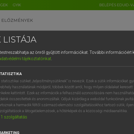
ÉGEK
GYIK
BELÉPÉS EDUID-V
ELŐZMÉNYEK
 LISTÁJA
és testreszabhatja az önről gyűjtött információkat.
További információért k
HU
DE
CN
FR
ES
IT
NL
RU
GR
adatvédelmi tájékoztatónkat
.
 A. PÉTER, VARGA GYÖRGY
1
2
3
4
5
6
7
8
9
yar−angol egyetemes nagyszótár
TATISZTIKA
q
w
e
r
t
z
u
i
 statisztikai sütiket „teljesítménysütiknek” is nevezik. Ezek a sütik információkat gy
ebhely használatának módjáról, többek között arról, hogy milyen oldalakat keresett 
a
s
d
f
g
h
j
k
l
é
inkekre kattintott. Ezek az információk a felhasználó azonosítására nem használható
datok összesítettek és anonimizáltak. Céljuk kizárólag a weboldal funkcióinak javít
í
y
x
c
v
b
n
m
,
.
artoznak a harmadik féltől származó elemzési szolgáltatásokhoz tartozó sütik; ilye
zolgáltatások a látogatóelemzések, a hőtérképek és a közösségi médiaanalitika.
VAN ELŐFIZETÉSED?
NINCS ELŐFIZETÉSED
1
szolgáltatás
előfizetésem a teljes szócikk
Nincs regisztrációm és előfiz
megtekintéséhez.
A szótár 2 órás, díjmente
MARKETING