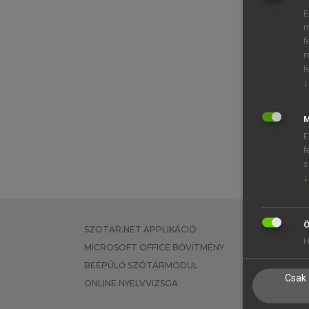
E
m
f
m
f
↓
M
E
f
s
↓
Ö
SZOTAR.NET APPLIKÁCIÓ
EGYÉNI FEL
H
MICROSOFT OFFICE BŐVÍTMÉNY
TANULÓKNA
BEÉPÜLŐ SZÓTÁRMODUL
OKTATÁSI I
Csak 
ONLINE NYELVVIZSGA
VÁLLALATI 