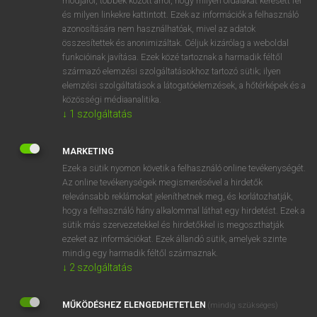
módjáról, többek között arról, hogy milyen oldalakat keresett fel
és milyen linkekre kattintott. Ezek az információk a felhasználó
VAN ELŐFIZETÉSED?
azonosítására nem használhatóak, mivel az adatok
összesítettek és anonimizáltak. Céljuk kizárólag a weboldal
Van előfizetésem a teljes szócikk megtekintéséhez.
funkcióinak javítása. Ezek közé tartoznak a harmadik féltől
származó elemzési szolgáltatásokhoz tartozó sütik; ilyen
BELÉPÉS
elemzési szolgáltatások a látogatóelemzések, a hőtérképek és a
közösségi médiaanalitika.
↓
1
szolgáltatás
MARKETING
Ezek a sütik nyomon követik a felhasználó online tevékenységét.
Az online tevékenységek megismerésével a hirdetők
NINCS ELŐFIZETÉSED?
relevánsabb reklámokat jeleníthetnek meg, és korlátozhatják,
Nincs regisztrációm és előfizetésem. A szótár 2 órás,
hogy a felhasználó hány alkalommal láthat egy hirdetést. Ezek a
díjmentes próbaverziójának elindításához regisztrálok és
sütik más szervezetekkel és hirdetőkkel is megoszthatják
belépek
.
ezeket az információkat. Ezek állandó sütik, amelyek szinte
mindig egy harmadik féltől származnak.
↓
2
szolgáltatás
REGISZTRÁCIÓ
MŰKÖDÉSHEZ ELENGEDHETETLEN
(mindig szükséges)