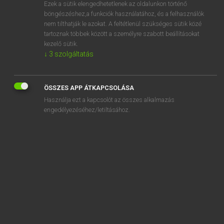
Ezek a sütik elengedhetetlenek az oldalunkon történő
böngészéshez,a funkciók használatához, és a felhasználók
nem tilthatják le azokat. A feltétlenül szükséges sütik közé
Lázár A. Péter, Varga György
tartoznak többek között a személyre szabott beállításokat
MAGYAR−ANGOL EGYETEMES NAGYSZÓTÁR
kezelő sütik.
↓
3
szolgáltatás
Kapcsolódó anyagok
mezőgazdasági
ÖSSZES APP ÁTKAPCSOLÁSA
mezőgazdaságtan
Használja ezt a kapcsolót az összes alkalmazás
mezőgazdász
engedélyezéséhez/letiltásához.
mezőmágnes
mezőny
mezőnygól
mezőnyjáték
mezőnyjátékos
mezőnykosár