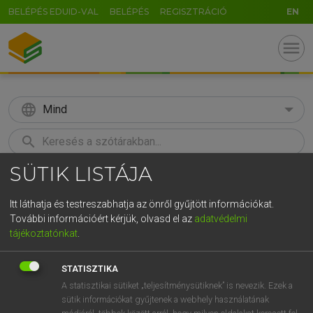
BELÉPÉS EDUID-VAL
BELÉPÉS
REGISZTRÁCIÓ
EN
menu
language
Mind
search
SÜTIK LISTÁJA
GR
KERESÉS
5
6
7
8
9
ö
ü
ó
Itt láthatja és testreszabhatja az önről gyűjtött információkat.
További információért kérjük, olvasd el az
adatvédelmi
r
t
z
u
i
o
p
ő
ú
LÁZÁR A. PÉTER, VARGA GYÖRGY
tájékoztatónkat
.
Magyar−angol egyetemes nagyszótár
g
h
j
k
l
é
á
ű
Ω
STATISZTIKA
v
b
n
m
,
.
-
AltGr
A statisztikai sütiket „teljesítménysütiknek” is nevezik. Ezek a
sütik információkat gyűjtenek a webhely használatának