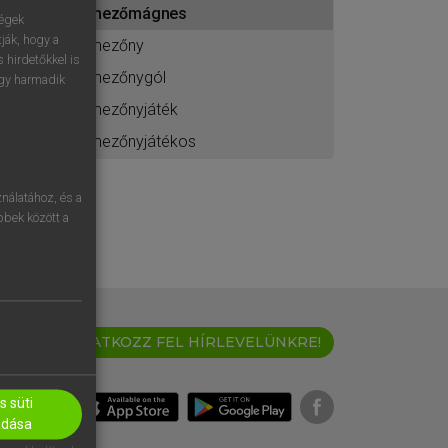
mezőmágnes
ához
ségek
ják, hogy a
mezőny
 hirdetőkkel is
mezőnygól
egy harmadik
mezőnyjáték
mezőnyjátékos
nálatához, és a
öbbek között a
IRATKOZZ FEL HÍRLEVELÜNKRE!
 süti
adása