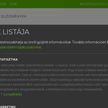
ÉGEK
GYIK
BELÉPÉS EDUID-V
ELŐZMÉNYEK
 LISTÁJA
és testreszabhatja az önről gyűjtött információkat.
További információért k
HU
DE
CN
FR
ES
IT
NL
RU
GR
adatvédelmi tájékoztatónkat
.
 A. PÉTER, VARGA GYÖRGY
1
2
3
4
5
6
7
8
9
yar−angol egyetemes nagyszótár
TATISZTIKA
q
w
e
r
t
z
u
i
 statisztikai sütiket „teljesítménysütiknek” is nevezik. Ezek a sütik információkat gy
ebhely használatának módjáról, többek között arról, hogy milyen oldalakat keresett 
a
s
d
f
g
h
j
k
l
é
inkekre kattintott. Ezek az információk a felhasználó azonosítására nem használható
datok összesítettek és anonimizáltak. Céljuk kizárólag a weboldal funkcióinak javít
í
y
x
c
v
b
n
m
,
.
artoznak a harmadik féltől származó elemzési szolgáltatásokhoz tartozó sütik; ilye
zolgáltatások a látogatóelemzések, a hőtérképek és a közösségi médiaanalitika.
VAN ELŐFIZETÉSED?
NINCS ELŐFIZETÉSED
1
szolgáltatás
előfizetésem a teljes szócikk
Nincs regisztrációm és előfiz
megtekintéséhez.
A szótár 2 órás, díjmente
MARKETING