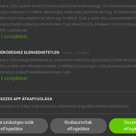
próbaverziójának elindítás
zek a sütik nyomon követik a felhasználó online tevékenységét. Az online tevékeny
BELÉPÉS
regisztrálok és
belépek
.
egismerésével a hirdetők relevánsabb reklámokat jeleníthetnek meg, és korlátozhat
elhasználó hány alkalommal láthat egy hirdetést. Ezek a sütik más szervezetekkel és
egoszthatják ezeket az információkat. Ezek állandó sütik, amelyek szinte mindig 
REGISZTRÁCIÓ
éltől származnak.
2
szolgáltatás
ŰKÖDÉSHEZ ELENGEDHETETLEN
(mindig szükséges)
zek a sütik elengedhetetlenek az oldalunkon történő böngészéshez,a funkciók hasz
elhasználók nem tilthatják le azokat. A feltétlenül szükséges sütik közé tartoznak t
zemélyre szabott beállításokat kezelő sütik.
3
szolgáltatás
SSZES APP ÁTKAPCSOLÁSA
HASZNÁLÓKNAK
SÚGÓ
asználja ezt a kapcsolót az összes alkalmazás engedélyezéséhez/letiltásához.
K
RÓLUNK
NTÉZMÉNYEKNEK
ELÉRHETŐSÉG
a szükséges sütik
Kiválasztottak
Összes
MEGOLDÁSOK
SÜTI BEÁLLÍTÁSOK
elfogadása
elfogadása
elfog