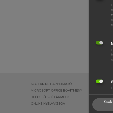
E
m
f
m
f
↓
M
E
f
s
↓
Ö
SZOTAR.NET APPLIKÁCIÓ
EGYÉNI FEL
H
MICROSOFT OFFICE BŐVÍTMÉNY
TANULÓKNA
BEÉPÜLŐ SZÓTÁRMODUL
OKTATÁSI I
Csak 
ONLINE NYELVVIZSGA
VÁLLALATI 