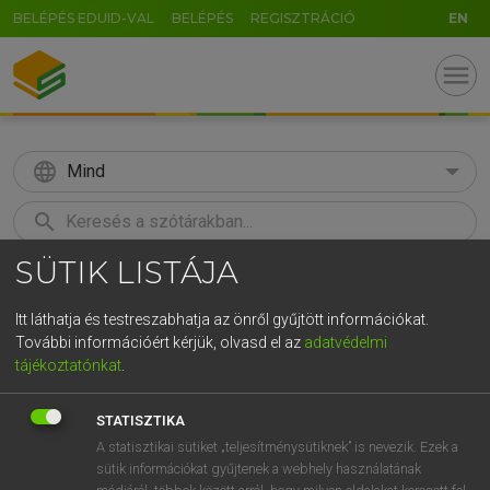
BELÉPÉS EDUID-VAL
BELÉPÉS
REGISZTRÁCIÓ
EN
menu
language
Mind
search
SÜTIK LISTÁJA
GR
KERESÉS
5
6
7
8
9
ö
ü
ó
Itt láthatja és testreszabhatja az önről gyűjtött információkat.
További információért kérjük, olvasd el az
adatvédelmi
r
t
z
u
i
o
p
ő
ú
LÁZÁR A. PÉTER, VARGA GYÖRGY
tájékoztatónkat
.
Magyar−angol egyetemes nagyszótár
g
h
j
k
l
é
á
ű
Ω
STATISZTIKA
v
b
n
m
,
.
-
AltGr
A statisztikai sütiket „teljesítménysütiknek” is nevezik. Ezek a
sütik információkat gyűjtenek a webhely használatának