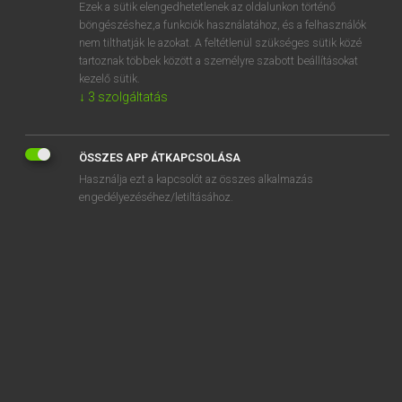
Ezek a sütik elengedhetetlenek az oldalunkon történő
böngészéshez,a funkciók használatához, és a felhasználók
nem tilthatják le azokat. A feltétlenül szükséges sütik közé
Lázár A. Péter, Varga György
tartoznak többek között a személyre szabott beállításokat
MAGYAR−ANGOL EGYETEMES NAGYSZÓTÁR
kezelő sütik.
↓
3
szolgáltatás
Kapcsolódó anyagok
ázás
ÖSSZES APP ÁTKAPCSOLÁSA
azaz
Használja ezt a kapcsolót az összes alkalmazás
azbeszt
engedélyezéséhez/letiltásához.
azbesztcement
azbesztcement-borítás
azbeszthulladék
azbesztkéz
azbesztlap
azbesztmentes