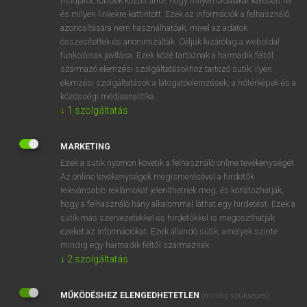
módjáról, többek között arról, hogy milyen oldalakat keresett fel
és milyen linkekre kattintott. Ezek az információk a felhasználó
VAN ELŐFIZETÉSED?
azonosítására nem használhatóak, mivel az adatok
összesítettek és anonimizáltak. Céljuk kizárólag a weboldal
Van előfizetésem a teljes szócikk megtekintéséhez.
funkcióinak javítása. Ezek közé tartoznak a harmadik féltől
származó elemzési szolgáltatásokhoz tartozó sütik; ilyen
BELÉPÉS
elemzési szolgáltatások a látogatóelemzések, a hőtérképek és a
közösségi médiaanalitika.
↓
1
szolgáltatás
MARKETING
Ezek a sütik nyomon követik a felhasználó online tevékenységét.
Az online tevékenységek megismerésével a hirdetők
NINCS ELŐFIZETÉSED?
relevánsabb reklámokat jeleníthetnek meg, és korlátozhatják,
Nincs regisztrációm és előfizetésem. A szótár 2 órás,
hogy a felhasználó hány alkalommal láthat egy hirdetést. Ezek a
díjmentes próbaverziójának elindításához regisztrálok és
sütik más szervezetekkel és hirdetőkkel is megoszthatják
belépek
.
ezeket az információkat. Ezek állandó sütik, amelyek szinte
mindig egy harmadik féltől származnak.
↓
2
szolgáltatás
REGISZTRÁCIÓ
MŰKÖDÉSHEZ ELENGEDHETETLEN
(mindig szükséges)