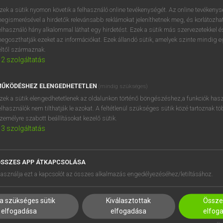
próbaverziójának elindítás
zek a sütik nyomon követik a felhasználó online tevékenységét. Az online tevékeny
BELÉPÉS
regisztrálok és
belépek
.
egismerésével a hirdetők relevánsabb reklámokat jeleníthetnek meg, és korlátozhat
elhasználó hány alkalommal láthat egy hirdetést. Ezek a sütik más szervezetekkel és
egoszthatják ezeket az információkat. Ezek állandó sütik, amelyek szinte mindig 
REGISZTRÁCIÓ
éltől származnak.
2
szolgáltatás
ŰKÖDÉSHEZ ELENGEDHETETLEN
(mindig szükséges)
zek a sütik elengedhetetlenek az oldalunkon történő böngészéshez,a funkciók hasz
elhasználók nem tilthatják le azokat. A feltétlenül szükséges sütik közé tartoznak t
zemélyre szabott beállításokat kezelő sütik.
3
szolgáltatás
SSZES APP ÁTKAPCSOLÁSA
HASZNÁLÓKNAK
SÚGÓ
asználja ezt a kapcsolót az összes alkalmazás engedélyezéséhez/letiltásához.
K
RÓLUNK
NTÉZMÉNYEKNEK
ELÉRHETŐSÉG
a szükséges sütik
Kiválasztottak
Összes
MEGOLDÁSOK
SÜTI BEÁLLÍTÁSOK
elfogadása
elfogadása
elfog