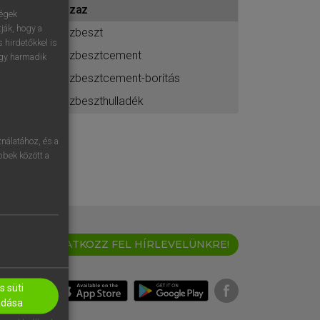
azaz
ához
ségek
ják, hogy a
azbeszt
 hirdetőkkel is
azbesztcement
egy harmadik
azbesztcement-borítás
azbeszthulladék
nálatához, és a
öbbek között a
IRATKOZZ FEL HÍRLEVELÜNKRE!
 süti
adása