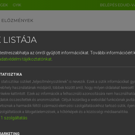
ÉGEK
GYIK
BELÉPÉS EDUID-V
ELŐZMÉNYEK
 LISTÁJA
és testreszabhatja az önről gyűjtött információkat.
További információért k
HU
DE
CN
FR
ES
IT
NL
RU
GR
adatvédelmi tájékoztatónkat
.
 A. PÉTER, VARGA GYÖRGY
1
2
3
4
5
6
7
8
9
yar−angol egyetemes nagyszótár
TATISZTIKA
q
w
e
r
t
z
u
i
 statisztikai sütiket „teljesítménysütiknek” is nevezik. Ezek a sütik információkat gy
ebhely használatának módjáról, többek között arról, hogy milyen oldalakat keresett 
a
s
d
f
g
h
j
k
l
é
inkekre kattintott. Ezek az információk a felhasználó azonosítására nem használható
datok összesítettek és anonimizáltak. Céljuk kizárólag a weboldal funkcióinak javít
í
y
x
c
v
b
n
m
,
.
artoznak a harmadik féltől származó elemzési szolgáltatásokhoz tartozó sütik; ilye
zolgáltatások a látogatóelemzések, a hőtérképek és a közösségi médiaanalitika.
VAN ELŐFIZETÉSED?
NINCS ELŐFIZETÉSED
1
szolgáltatás
előfizetésem a teljes szócikk
Nincs regisztrációm és előfiz
megtekintéséhez.
A szótár 2 órás, díjmente
MARKETING