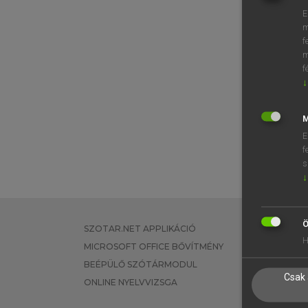
E
m
f
m
f
↓
M
E
f
s
↓
Ö
SZOTAR.NET APPLIKÁCIÓ
EGYÉNI FEL
H
MICROSOFT OFFICE BŐVÍTMÉNY
TANULÓKNA
BEÉPÜLŐ SZÓTÁRMODUL
OKTATÁSI I
Csak 
ONLINE NYELVVIZSGA
VÁLLALATI 