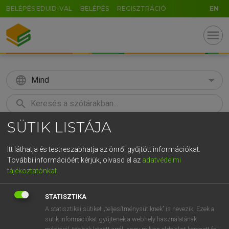
BELÉPÉS EDUID-VAL
BELÉPÉS
REGISZTRÁCIÓ
EN
menu
language
Mind
search
SÜTIK LISTÁJA
GR
KERESÉS
5
6
7
8
9
ö
ü
ó
Itt láthatja és testreszabhatja az önről gyűjtött információkat.
További információért kérjük, olvasd el az
adatvédelmi
r
t
z
u
i
o
p
ő
ú
LÁZÁR A. PÉTER, VARGA GYÖRGY
tájékoztatónkat
.
Magyar−angol egyetemes nagyszótár
g
h
j
k
l
é
á
ű
Ω
STATISZTIKA
v
b
n
m
,
.
-
AltGr
A statisztikai sütiket „teljesítménysütiknek” is nevezik. Ezek a
sütik információkat gyűjtenek a webhely használatának