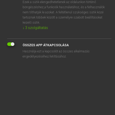
Ezek a sütik elengedhetetlenek az oldalunkon történő
böngészéshez,a funkciók használatához, és a felhasználók
nem tilthatják le azokat. A feltétlenül szükséges sütik közé
Lázár A. Péter, Varga György
tartoznak többek között a személyre szabott beállításokat
MAGYAR−ANGOL EGYETEMES NAGYSZÓTÁR
kezelő sütik.
↓
3
szolgáltatás
Kapcsolódó anyagok
létjogosultság
ÖSSZES APP ÁTKAPCSOLÁSA
létkérdés
Használja ezt a kapcsolót az összes alkalmazás
létminimum
engedélyezéséhez/letiltásához.
letoj
lét-ok
letol
letolás
letompít
letorkol