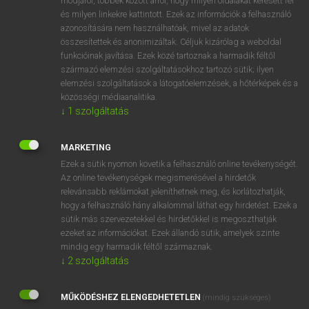
módjáról, többek között arról, hogy milyen oldalakat keresett fel
és milyen linkekre kattintott. Ezek az információk a felhasználó
VAN ELŐFIZETÉSED?
azonosítására nem használhatóak, mivel az adatok
összesítettek és anonimizáltak. Céljuk kizárólag a weboldal
Van előfizetésem a teljes szócikk megtekintéséhez.
funkcióinak javítása. Ezek közé tartoznak a harmadik féltől
származó elemzési szolgáltatásokhoz tartozó sütik; ilyen
BELÉPÉS
elemzési szolgáltatások a látogatóelemzések, a hőtérképek és a
közösségi médiaanalitika.
↓
1
szolgáltatás
MARKETING
Ezek a sütik nyomon követik a felhasználó online tevékenységét.
Az online tevékenységek megismerésével a hirdetők
NINCS ELŐFIZETÉSED?
relevánsabb reklámokat jeleníthetnek meg, és korlátozhatják,
Nincs regisztrációm és előfizetésem. A szótár 2 órás,
hogy a felhasználó hány alkalommal láthat egy hirdetést. Ezek a
díjmentes próbaverziójának elindításához regisztrálok és
sütik más szervezetekkel és hirdetőkkel is megoszthatják
belépek
.
ezeket az információkat. Ezek állandó sütik, amelyek szinte
mindig egy harmadik féltől származnak.
↓
2
szolgáltatás
REGISZTRÁCIÓ
MŰKÖDÉSHEZ ELENGEDHETETLEN
(mindig szükséges)