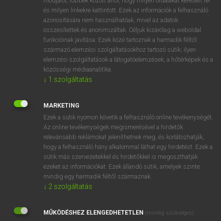
módjáról, többek között arról, hogy milyen oldalakat keresett fel
és milyen linkekre kattintott. Ezek az információk a felhasználó
VAN ELŐFIZETÉSED?
azonosítására nem használhatóak, mivel az adatok
összesítettek és anonimizáltak. Céljuk kizárólag a weboldal
Van előfizetésem a teljes szócikk megtekintéséhez.
funkcióinak javítása. Ezek közé tartoznak a harmadik féltől
származó elemzési szolgáltatásokhoz tartozó sütik; ilyen
BELÉPÉS
elemzési szolgáltatások a látogatóelemzések, a hőtérképek és a
közösségi médiaanalitika.
↓
1
szolgáltatás
MARKETING
Ezek a sütik nyomon követik a felhasználó online tevékenységét.
Az online tevékenységek megismerésével a hirdetők
NINCS ELŐFIZETÉSED?
relevánsabb reklámokat jeleníthetnek meg, és korlátozhatják,
Nincs regisztrációm és előfizetésem. A szótár 2 órás,
hogy a felhasználó hány alkalommal láthat egy hirdetést. Ezek a
díjmentes próbaverziójának elindításához regisztrálok és
sütik más szervezetekkel és hirdetőkkel is megoszthatják
belépek
.
ezeket az információkat. Ezek állandó sütik, amelyek szinte
mindig egy harmadik féltől származnak.
↓
2
szolgáltatás
REGISZTRÁCIÓ
MŰKÖDÉSHEZ ELENGEDHETETLEN
(mindig szükséges)