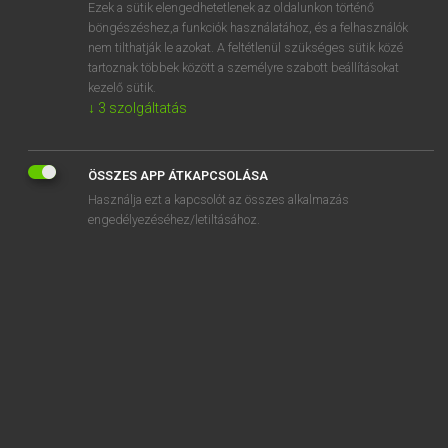
Ezek a sütik elengedhetetlenek az oldalunkon történő
böngészéshez,a funkciók használatához, és a felhasználók
nem tilthatják le azokat. A feltétlenül szükséges sütik közé
Lázár A. Péter, Varga György
tartoznak többek között a személyre szabott beállításokat
MAGYAR−ANGOL EGYETEMES NAGYSZÓTÁR
kezelő sütik.
↓
3
szolgáltatás
Kapcsolódó anyagok
letisztult
ÖSSZES APP ÁTKAPCSOLÁSA
létjogosultság
Használja ezt a kapcsolót az összes alkalmazás
létkérdés
engedélyezéséhez/letiltásához.
létminimum
letoj
lét-ok
letol
letolás
letompít