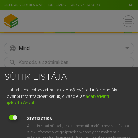
BELÉPÉS EDUID-VAL
BELÉPÉS
REGISZTRÁCIÓ
EN
menu
language
Mind
search
SÜTIK LISTÁJA
GR
KERESÉS
5
6
7
8
9
ö
ü
ó
Itt láthatja és testreszabhatja az önről gyűjtött információkat.
További információért kérjük, olvasd el az
adatvédelmi
r
t
z
u
i
o
p
ő
ú
LÁZÁR A. PÉTER, VARGA GYÖRGY
tájékoztatónkat
.
Magyar−angol egyetemes nagyszótár
g
h
j
k
l
é
á
ű
Ω
STATISZTIKA
v
b
n
m
,
.
-
AltGr
A statisztikai sütiket „teljesítménysütiknek” is nevezik. Ezek a
sütik információkat gyűjtenek a webhely használatának