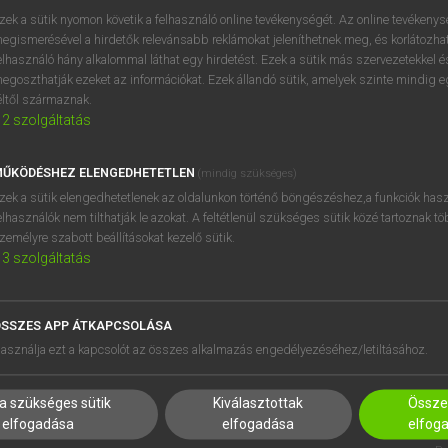
próbaverziójának elindítás
zek a sütik nyomon követik a felhasználó online tevékenységét. Az online tevékeny
BELÉPÉS
regisztrálok és
belépek
.
egismerésével a hirdetők relevánsabb reklámokat jeleníthetnek meg, és korlátozhat
elhasználó hány alkalommal láthat egy hirdetést. Ezek a sütik más szervezetekkel és
egoszthatják ezeket az információkat. Ezek állandó sütik, amelyek szinte mindig 
REGISZTRÁCIÓ
éltől származnak.
2
szolgáltatás
ŰKÖDÉSHEZ ELENGEDHETETLEN
(mindig szükséges)
zek a sütik elengedhetetlenek az oldalunkon történő böngészéshez,a funkciók hasz
elhasználók nem tilthatják le azokat. A feltétlenül szükséges sütik közé tartoznak t
zemélyre szabott beállításokat kezelő sütik.
3
szolgáltatás
SSZES APP ÁTKAPCSOLÁSA
HASZNÁLÓKNAK
SÚGÓ
asználja ezt a kapcsolót az összes alkalmazás engedélyezéséhez/letiltásához.
K
RÓLUNK
NTÉZMÉNYEKNEK
ELÉRHETŐSÉG
a szükséges sütik
Kiválasztottak
Összes
MEGOLDÁSOK
SÜTI BEÁLLÍTÁSOK
elfogadása
elfogadása
elfog