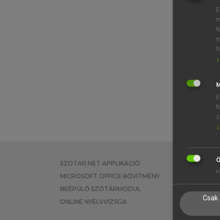
E
m
f
m
f
↓
M
E
f
s
↓
Ö
SZOTAR.NET APPLIKÁCIÓ
EGYÉNI FEL
H
MICROSOFT OFFICE BŐVÍTMÉNY
TANULÓKNA
BEÉPÜLŐ SZÓTÁRMODUL
OKTATÁSI I
Csak 
ONLINE NYELVVIZSGA
VÁLLALATI 