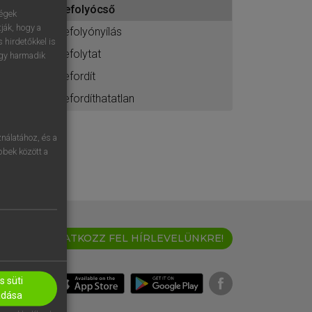
lefolyócső
ához
ségek
ják, hogy a
lefolyónyílás
 hirdetőkkel is
lefolytat
egy harmadik
lefordít
lefordíthatatlan
nálatához, és a
öbbek között a
IRATKOZZ FEL HÍRLEVELÜNKRE!
 süti
adása