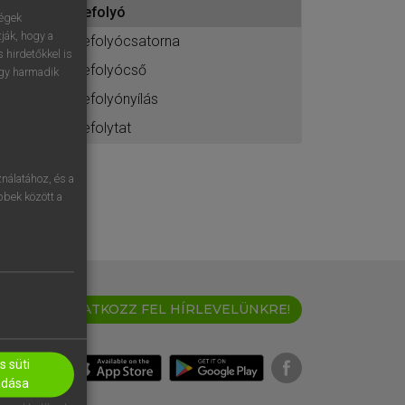
lefolyó
ához
ségek
ják, hogy a
lefolyócsatorna
 hirdetőkkel is
lefolyócső
egy harmadik
lefolyónyílás
lefolytat
nálatához, és a
öbbek között a
IRATKOZZ FEL HÍRLEVELÜNKRE!
 süti
adása