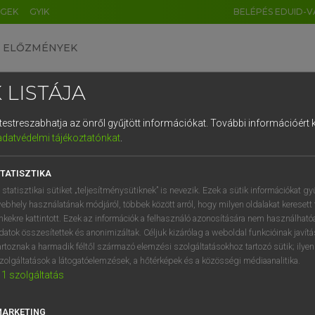
ÉGEK
GYIK
BELÉPÉS EDUID-V
ELŐZMÉNYEK
 LISTÁJA
és testreszabhatja az önről gyűjtött információkat.
További információért k
HU
DE
CN
FR
ES
IT
NL
RU
GR
adatvédelmi tájékoztatónkat
.
 A. PÉTER, VARGA GYÖRGY
1
2
3
4
5
6
7
8
9
yar−angol egyetemes nagyszótár
TATISZTIKA
q
w
e
r
t
z
u
i
 statisztikai sütiket „teljesítménysütiknek” is nevezik. Ezek a sütik információkat gy
ebhely használatának módjáról, többek között arról, hogy milyen oldalakat keresett 
a
s
d
f
g
h
j
k
l
é
inkekre kattintott. Ezek az információk a felhasználó azonosítására nem használható
datok összesítettek és anonimizáltak. Céljuk kizárólag a weboldal funkcióinak javít
í
y
x
c
v
b
n
m
,
.
artoznak a harmadik féltől származó elemzési szolgáltatásokhoz tartozó sütik; ilye
zolgáltatások a látogatóelemzések, a hőtérképek és a közösségi médiaanalitika.
VAN ELŐFIZETÉSED?
NINCS ELŐFIZETÉSED
1
szolgáltatás
előfizetésem a teljes szócikk
Nincs regisztrációm és előfiz
megtekintéséhez.
A szótár 2 órás, díjmente
MARKETING