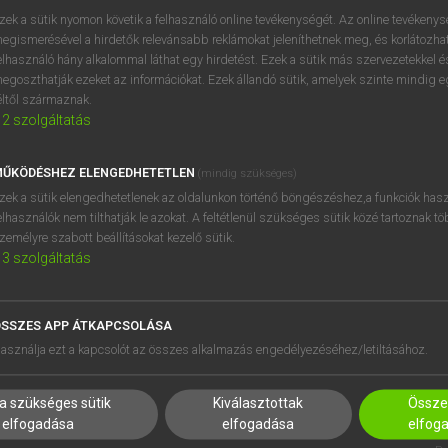
próbaverziójának elindítás
zek a sütik nyomon követik a felhasználó online tevékenységét. Az online tevékeny
BELÉPÉS
regisztrálok és
belépek
.
egismerésével a hirdetők relevánsabb reklámokat jeleníthetnek meg, és korlátozhat
elhasználó hány alkalommal láthat egy hirdetést. Ezek a sütik más szervezetekkel és
egoszthatják ezeket az információkat. Ezek állandó sütik, amelyek szinte mindig 
REGISZTRÁCIÓ
éltől származnak.
2
szolgáltatás
ŰKÖDÉSHEZ ELENGEDHETETLEN
(mindig szükséges)
zek a sütik elengedhetetlenek az oldalunkon történő böngészéshez,a funkciók hasz
elhasználók nem tilthatják le azokat. A feltétlenül szükséges sütik közé tartoznak t
zemélyre szabott beállításokat kezelő sütik.
3
szolgáltatás
SSZES APP ÁTKAPCSOLÁSA
HASZNÁLÓKNAK
SÚGÓ
asználja ezt a kapcsolót az összes alkalmazás engedélyezéséhez/letiltásához.
K
RÓLUNK
NTÉZMÉNYEKNEK
ELÉRHETŐSÉG
a szükséges sütik
Kiválasztottak
Összes
MEGOLDÁSOK
SÜTI BEÁLLÍTÁSOK
elfogadása
elfogadása
elfog