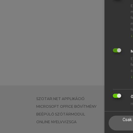
E
m
f
m
f
↓
M
E
f
s
↓
Ö
SZOTAR.NET APPLIKÁCIÓ
EGYÉNI FEL
H
MICROSOFT OFFICE BŐVÍTMÉNY
TANULÓKNA
BEÉPÜLŐ SZÓTÁRMODUL
OKTATÁSI I
Csak 
ONLINE NYELVVIZSGA
VÁLLALATI 