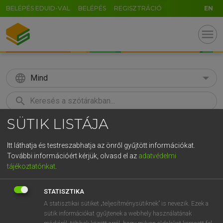
BELÉPÉS EDUID-VAL
BELÉPÉS
REGISZTRÁCIÓ
EN
menu
language
Mind
search
SÜTIK LISTÁJA
GR
KERESÉS
5
6
7
8
9
ö
ü
ó
Itt láthatja és testreszabhatja az önről gyűjtött információkat.
További információért kérjük, olvasd el az
adatvédelmi
r
t
z
u
i
o
p
ő
ú
LÁZÁR A. PÉTER, VARGA GYÖRGY
tájékoztatónkat
.
Magyar−angol egyetemes nagyszótár
g
h
j
k
l
é
á
ű
Ω
STATISZTIKA
v
b
n
m
,
.
-
AltGr
A statisztikai sütiket „teljesítménysütiknek” is nevezik. Ezek a
sütik információkat gyűjtenek a webhely használatának