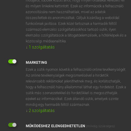
módjáról, többek között arról, hogy milyen oldalakat keresett fel
és milyen linkekre kattintott. Ezek az információk a felhasználó
VAN ELŐFIZETÉSED?
azonosítására nem használhatóak, mivel az adatok
összesítettek és anonimizáltak. Céljuk kizárólag a weboldal
Van előfizetésem a teljes szócikk megtekintéséhez.
funkcióinak javítása. Ezek közé tartoznak a harmadik féltől
származó elemzési szolgáltatásokhoz tartozó sütik; ilyen
BELÉPÉS
elemzési szolgáltatások a látogatóelemzések, a hőtérképek és a
közösségi médiaanalitika.
↓
1
szolgáltatás
MARKETING
Ezek a sütik nyomon követik a felhasználó online tevékenységét.
Az online tevékenységek megismerésével a hirdetők
NINCS ELŐFIZETÉSED?
relevánsabb reklámokat jeleníthetnek meg, és korlátozhatják,
Nincs regisztrációm és előfizetésem. A szótár 2 órás,
hogy a felhasználó hány alkalommal láthat egy hirdetést. Ezek a
díjmentes próbaverziójának elindításához regisztrálok és
sütik más szervezetekkel és hirdetőkkel is megoszthatják
belépek
.
ezeket az információkat. Ezek állandó sütik, amelyek szinte
mindig egy harmadik féltől származnak.
↓
2
szolgáltatás
REGISZTRÁCIÓ
MŰKÖDÉSHEZ ELENGEDHETETLEN
(mindig szükséges)