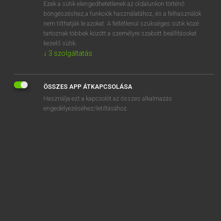
Ezek a sütik elengedhetetlenek az oldalunkon történő
böngészéshez,a funkciók használatához, és a felhasználók
nem tilthatják le azokat. A feltétlenül szükséges sütik közé
Lázár A. Péter, Varga György
tartoznak többek között a személyre szabott beállításokat
MAGYAR−ANGOL EGYETEMES NAGYSZÓTÁR
kezelő sütik.
↓
3
szolgáltatás
Kapcsolódó anyagok
külváros
ÖSSZES APP ÁTKAPCSOLÁSA
külvárosi
Használja ezt a kapcsolót az összes alkalmazás
külvilág
engedélyezéséhez/letiltásához.
kűr
küret
kürt
kürtjel
kürtjelzés
kürtművész