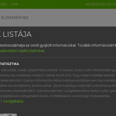
ÉGEK
GYIK
BELÉPÉS EDUID-V
ELŐZMÉNYEK
 LISTÁJA
és testreszabhatja az önről gyűjtött információkat.
További információért k
HU
DE
CN
FR
ES
IT
NL
RU
GR
adatvédelmi tájékoztatónkat
.
 A. PÉTER, VARGA GYÖRGY
1
2
3
4
5
6
7
8
9
yar−angol egyetemes nagyszótár
TATISZTIKA
q
w
e
r
t
z
u
i
 statisztikai sütiket „teljesítménysütiknek” is nevezik. Ezek a sütik információkat gy
ebhely használatának módjáról, többek között arról, hogy milyen oldalakat keresett 
a
s
d
f
g
h
j
k
l
é
inkekre kattintott. Ezek az információk a felhasználó azonosítására nem használható
datok összesítettek és anonimizáltak. Céljuk kizárólag a weboldal funkcióinak javít
í
y
x
c
v
b
n
m
,
.
artoznak a harmadik féltől származó elemzési szolgáltatásokhoz tartozó sütik; ilye
zolgáltatások a látogatóelemzések, a hőtérképek és a közösségi médiaanalitika.
VAN ELŐFIZETÉSED?
NINCS ELŐFIZETÉSED
1
szolgáltatás
előfizetésem a teljes szócikk
Nincs regisztrációm és előfiz
megtekintéséhez.
A szótár 2 órás, díjmente
MARKETING