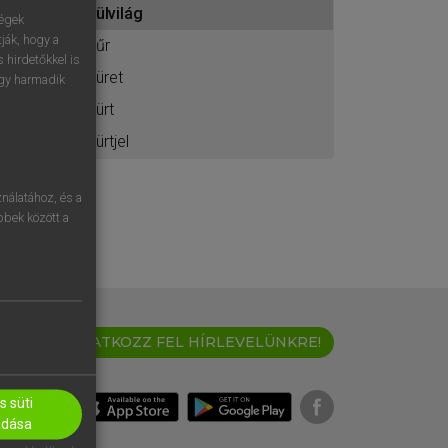
külvilág
ához
ségek
ják, hogy a
kűr
 hirdetőkkel is
küret
egy harmadik
kürt
kürtjel
nálatához, és a
öbbek között a
IRATKOZZ FEL HÍRLEVELÜNKRE!
 süti
adása