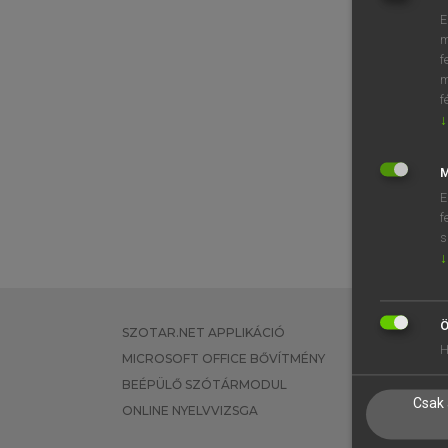
E
m
f
m
f
↓
M
E
f
s
↓
Ö
SZOTAR.NET APPLIKÁCIÓ
EGYÉNI FEL
H
MICROSOFT OFFICE BŐVÍTMÉNY
TANULÓKNA
BEÉPÜLŐ SZÓTÁRMODUL
OKTATÁSI I
Csak 
ONLINE NYELVVIZSGA
VÁLLALATI 