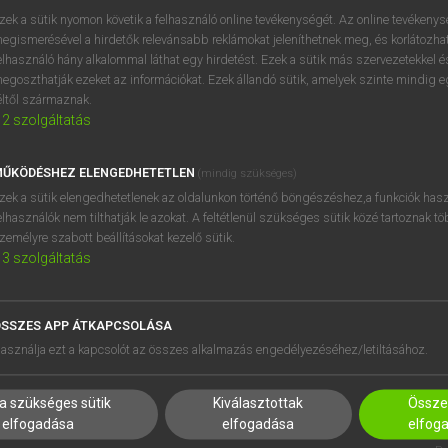
próbaverziójának elindítás
zek a sütik nyomon követik a felhasználó online tevékenységét. Az online tevékeny
BELÉPÉS
regisztrálok és
belépek
.
egismerésével a hirdetők relevánsabb reklámokat jeleníthetnek meg, és korlátozhat
elhasználó hány alkalommal láthat egy hirdetést. Ezek a sütik más szervezetekkel és
egoszthatják ezeket az információkat. Ezek állandó sütik, amelyek szinte mindig 
REGISZTRÁCIÓ
éltől származnak.
2
szolgáltatás
ŰKÖDÉSHEZ ELENGEDHETETLEN
(mindig szükséges)
zek a sütik elengedhetetlenek az oldalunkon történő böngészéshez,a funkciók hasz
elhasználók nem tilthatják le azokat. A feltétlenül szükséges sütik közé tartoznak t
zemélyre szabott beállításokat kezelő sütik.
3
szolgáltatás
SSZES APP ÁTKAPCSOLÁSA
HASZNÁLÓKNAK
SÚGÓ
asználja ezt a kapcsolót az összes alkalmazás engedélyezéséhez/letiltásához.
K
RÓLUNK
NTÉZMÉNYEKNEK
ELÉRHETŐSÉG
a szükséges sütik
Kiválasztottak
Összes
MEGOLDÁSOK
SÜTI BEÁLLÍTÁSOK
elfogadása
elfogadása
elfog