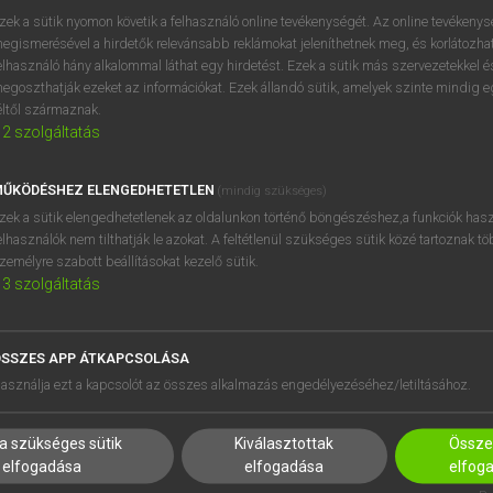
próbaverziójának elindítás
zek a sütik nyomon követik a felhasználó online tevékenységét. Az online tevékeny
BELÉPÉS
regisztrálok és
belépek
.
egismerésével a hirdetők relevánsabb reklámokat jeleníthetnek meg, és korlátozhat
elhasználó hány alkalommal láthat egy hirdetést. Ezek a sütik más szervezetekkel és
egoszthatják ezeket az információkat. Ezek állandó sütik, amelyek szinte mindig 
REGISZTRÁCIÓ
éltől származnak.
2
szolgáltatás
ŰKÖDÉSHEZ ELENGEDHETETLEN
(mindig szükséges)
zek a sütik elengedhetetlenek az oldalunkon történő böngészéshez,a funkciók hasz
elhasználók nem tilthatják le azokat. A feltétlenül szükséges sütik közé tartoznak t
zemélyre szabott beállításokat kezelő sütik.
3
szolgáltatás
SSZES APP ÁTKAPCSOLÁSA
HASZNÁLÓKNAK
SÚGÓ
asználja ezt a kapcsolót az összes alkalmazás engedélyezéséhez/letiltásához.
K
RÓLUNK
NTÉZMÉNYEKNEK
ELÉRHETŐSÉG
a szükséges sütik
Kiválasztottak
Összes
MEGOLDÁSOK
SÜTI BEÁLLÍTÁSOK
elfogadása
elfogadása
elfog