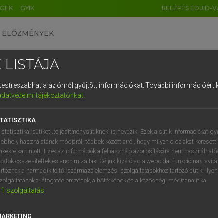
ÉGEK
GYIK
BELÉPÉS EDUID-V
ELŐZMÉNYEK
 LISTÁJA
és testreszabhatja az önről gyűjtött információkat.
További információért k
HU
DE
CN
FR
ES
IT
NL
RU
GR
adatvédelmi tájékoztatónkat
.
 A. PÉTER, VARGA GYÖRGY
1
2
3
4
5
6
7
8
9
yar−angol egyetemes nagyszótár
TATISZTIKA
q
w
e
r
t
z
u
i
 statisztikai sütiket „teljesítménysütiknek” is nevezik. Ezek a sütik információkat gy
ebhely használatának módjáról, többek között arról, hogy milyen oldalakat keresett 
a
s
d
f
g
h
j
k
l
é
inkekre kattintott. Ezek az információk a felhasználó azonosítására nem használható
datok összesítettek és anonimizáltak. Céljuk kizárólag a weboldal funkcióinak javít
í
y
x
c
v
b
n
m
,
.
artoznak a harmadik féltől származó elemzési szolgáltatásokhoz tartozó sütik; ilye
zolgáltatások a látogatóelemzések, a hőtérképek és a közösségi médiaanalitika.
VAN ELŐFIZETÉSED?
NINCS ELŐFIZETÉSED
1
szolgáltatás
előfizetésem a teljes szócikk
Nincs regisztrációm és előfiz
megtekintéséhez.
A szótár 2 órás, díjmente
MARKETING