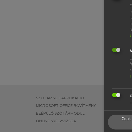
E
m
f
m
f
↓
M
E
f
s
↓
Ö
SZOTAR.NET APPLIKÁCIÓ
EGYÉNI FEL
H
MICROSOFT OFFICE BŐVÍTMÉNY
TANULÓKNA
BEÉPÜLŐ SZÓTÁRMODUL
OKTATÁSI I
Csak 
ONLINE NYELVVIZSGA
VÁLLALATI 