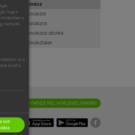
kovász
ához
ségek
ják, hogy a
kovászol
 hirdetőkkel is
kovászos
egy harmadik
kovászos uborka
kovásztalan
nálatához, és a
öbbek között a
IRATKOZZ FEL HÍRLEVELÜNKRE!
 süti
adása