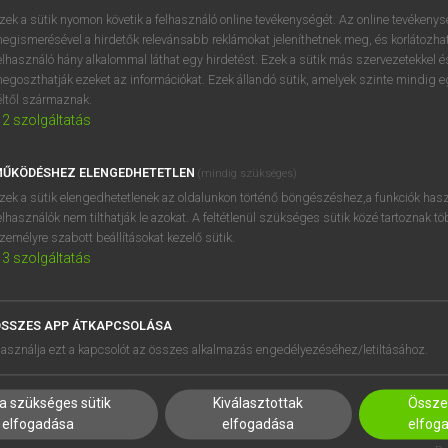
próbaverziójának elindítás
zek a sütik nyomon követik a felhasználó online tevékenységét. Az online tevékeny
BELÉPÉS
regisztrálok és
belépek
.
egismerésével a hirdetők relevánsabb reklámokat jeleníthetnek meg, és korlátozhat
elhasználó hány alkalommal láthat egy hirdetést. Ezek a sütik más szervezetekkel és
egoszthatják ezeket az információkat. Ezek állandó sütik, amelyek szinte mindig 
REGISZTRÁCIÓ
éltől származnak.
2
szolgáltatás
ŰKÖDÉSHEZ ELENGEDHETETLEN
(mindig szükséges)
zek a sütik elengedhetetlenek az oldalunkon történő böngészéshez,a funkciók hasz
elhasználók nem tilthatják le azokat. A feltétlenül szükséges sütik közé tartoznak t
zemélyre szabott beállításokat kezelő sütik.
3
szolgáltatás
SSZES APP ÁTKAPCSOLÁSA
HASZNÁLÓKNAK
SÚGÓ
asználja ezt a kapcsolót az összes alkalmazás engedélyezéséhez/letiltásához.
K
RÓLUNK
NTÉZMÉNYEKNEK
ELÉRHETŐSÉG
a szükséges sütik
Kiválasztottak
Összes
MEGOLDÁSOK
SÜTI BEÁLLÍTÁSOK
elfogadása
elfogadása
elfog