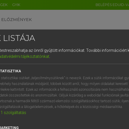
ÉGEK
GYIK
BELÉPÉS EDUID-V
ELŐZMÉNYEK
 LISTÁJA
és testreszabhatja az önről gyűjtött információkat.
További információért k
HU
DE
CN
FR
ES
IT
NL
RU
GR
adatvédelmi tájékoztatónkat
.
 A. PÉTER, VARGA GYÖRGY
1
2
3
4
5
6
7
8
9
yar−angol egyetemes nagyszótár
TATISZTIKA
q
w
e
r
t
z
u
i
 statisztikai sütiket „teljesítménysütiknek” is nevezik. Ezek a sütik információkat gy
ebhely használatának módjáról, többek között arról, hogy milyen oldalakat keresett 
a
s
d
f
g
h
j
k
l
é
inkekre kattintott. Ezek az információk a felhasználó azonosítására nem használható
datok összesítettek és anonimizáltak. Céljuk kizárólag a weboldal funkcióinak javít
í
y
x
c
v
b
n
m
,
.
artoznak a harmadik féltől származó elemzési szolgáltatásokhoz tartozó sütik; ilye
zolgáltatások a látogatóelemzések, a hőtérképek és a közösségi médiaanalitika.
VAN ELŐFIZETÉSED?
NINCS ELŐFIZETÉSED
1
szolgáltatás
előfizetésem a teljes szócikk
Nincs regisztrációm és előfiz
megtekintéséhez.
A szótár 2 órás, díjmente
MARKETING