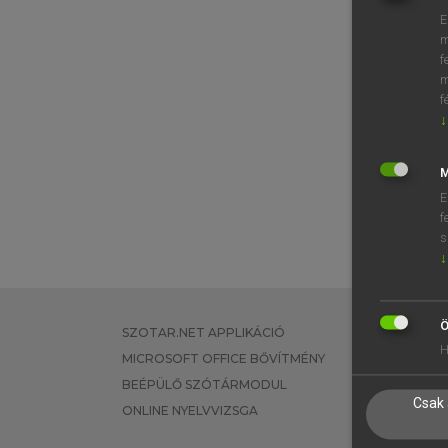
E
m
f
m
f
↓
M
E
f
s
↓
Ö
SZOTAR.NET APPLIKÁCIÓ
EGYÉNI FEL
H
MICROSOFT OFFICE BŐVÍTMÉNY
TANULÓKNA
BEÉPÜLŐ SZÓTÁRMODUL
OKTATÁSI I
Csak 
ONLINE NYELVVIZSGA
VÁLLALATI 