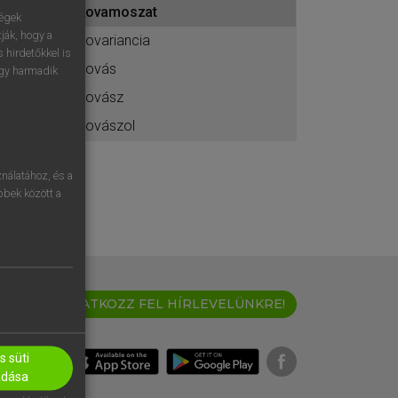
kovamoszat
ához
ségek
ják, hogy a
kovariancia
 hirdetőkkel is
kovás
egy harmadik
kovász
kovászol
nálatához, és a
öbbek között a
IRATKOZZ FEL HÍRLEVELÜNKRE!
 süti
adása