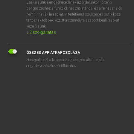
Ezek a sütik elengedhetetlenek az oldalunkon történő
böngészéshez,a funkciók használatához, és a felhasználók
nem tilthatják le azokat. A feltétlenül szükséges sütik közé
Lázár A. Péter, Varga György
tartoznak többek között a személyre szabott beállításokat
MAGYAR−ANGOL EGYETEMES NAGYSZÓTÁR
kezelő sütik.
↓
3
szolgáltatás
Kapcsolódó anyagok
kidug
ÖSSZES APP ÁTKAPCSOLÁSA
kidugaszol
Használja ezt a kapcsolót az összes alkalmazás
kidugít
engedélyezéséhez/letiltásához.
kidumál
kidurran
kiduzzad
kidühöng
kidülled
kidülleszt