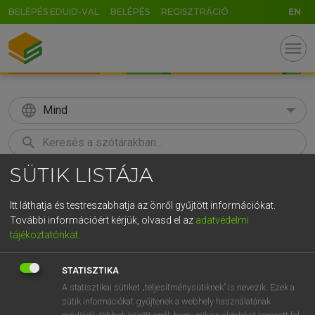
BELÉPÉS EDUID-VAL
BELÉPÉS
REGISZTRÁCIÓ
EN
menu
language
Mind
search
SÜTIK LISTÁJA
GR
KERESÉS
5
6
7
8
9
ö
ü
ó
Itt láthatja és testreszabhatja az önről gyűjtött információkat.
További információért kérjük, olvasd el az
adatvédelmi
r
t
z
u
i
o
p
ő
ú
LÁZÁR A. PÉTER, VARGA GYÖRGY
tájékoztatónkat
.
Magyar−angol egyetemes nagyszótár
g
h
j
k
l
é
á
ű
Ω
STATISZTIKA
v
b
n
m
,
.
-
AltGr
A statisztikai sütiket „teljesítménysütiknek” is nevezik. Ezek a
sütik információkat gyűjtenek a webhely használatának