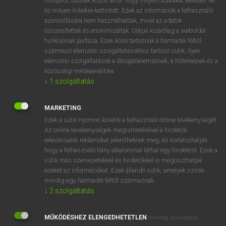
módjáról, többek között arról, hogy milyen oldalakat keresett fel
és milyen linkekre kattintott. Ezek az információk a felhasználó
VAN ELŐFIZETÉSED?
azonosítására nem használhatóak, mivel az adatok
összesítettek és anonimizáltak. Céljuk kizárólag a weboldal
Van előfizetésem a teljes szócikk megtekintéséhez.
funkcióinak javítása. Ezek közé tartoznak a harmadik féltől
származó elemzési szolgáltatásokhoz tartozó sütik; ilyen
BELÉPÉS
elemzési szolgáltatások a látogatóelemzések, a hőtérképek és a
közösségi médiaanalitika.
↓
1
szolgáltatás
MARKETING
Ezek a sütik nyomon követik a felhasználó online tevékenységét.
Az online tevékenységek megismerésével a hirdetők
NINCS ELŐFIZETÉSED?
relevánsabb reklámokat jeleníthetnek meg, és korlátozhatják,
Nincs regisztrációm és előfizetésem. A szótár 2 órás,
hogy a felhasználó hány alkalommal láthat egy hirdetést. Ezek a
díjmentes próbaverziójának elindításához regisztrálok és
sütik más szervezetekkel és hirdetőkkel is megoszthatják
belépek
.
ezeket az információkat. Ezek állandó sütik, amelyek szinte
mindig egy harmadik féltől származnak.
↓
2
szolgáltatás
REGISZTRÁCIÓ
MŰKÖDÉSHEZ ELENGEDHETETLEN
(mindig szükséges)