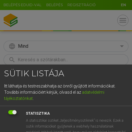
BELÉPÉS EDUID-VAL
BELÉPÉS
REGISZTRÁCIÓ
EN
menu
language
Mind
search
SÜTIK LISTÁJA
GR
KERESÉS
5
6
7
8
9
ö
ü
ó
Itt láthatja és testreszabhatja az önről gyűjtött információkat.
További információért kérjük, olvasd el az
adatvédelmi
r
t
z
u
i
o
p
ő
ú
LÁZÁR A. PÉTER, VARGA GYÖRGY
tájékoztatónkat
.
Magyar−angol egyetemes nagyszótár
g
h
j
k
l
é
á
ű
Ω
STATISZTIKA
v
b
n
m
,
.
-
AltGr
A statisztikai sütiket „teljesítménysütiknek” is nevezik. Ezek a
sütik információkat gyűjtenek a webhely használatának