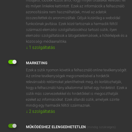
módjáról, többek között arról, hogy milyen oldalakat keresett fel
és milyen linkekre kattintott. Ezek az információk a felhasználó
VAN ELŐFIZETÉSED?
azonosítására nem használhatóak, mivel az adatok
összesítettek és anonimizáltak. Céljuk kizárólag a weboldal
Van előfizetésem a teljes szócikk megtekintéséhez.
funkcióinak javítása. Ezek közé tartoznak a harmadik féltől
származó elemzési szolgáltatásokhoz tartozó sütik; ilyen
BELÉPÉS
elemzési szolgáltatások a látogatóelemzések, a hőtérképek és a
közösségi médiaanalitika.
↓
1
szolgáltatás
MARKETING
Ezek a sütik nyomon követik a felhasználó online tevékenységét.
Az online tevékenységek megismerésével a hirdetők
NINCS ELŐFIZETÉSED?
relevánsabb reklámokat jeleníthetnek meg, és korlátozhatják,
Nincs regisztrációm és előfizetésem. A szótár 2 órás,
hogy a felhasználó hány alkalommal láthat egy hirdetést. Ezek a
díjmentes próbaverziójának elindításához regisztrálok és
sütik más szervezetekkel és hirdetőkkel is megoszthatják
belépek
.
ezeket az információkat. Ezek állandó sütik, amelyek szinte
mindig egy harmadik féltől származnak.
↓
2
szolgáltatás
REGISZTRÁCIÓ
MŰKÖDÉSHEZ ELENGEDHETETLEN
(mindig szükséges)