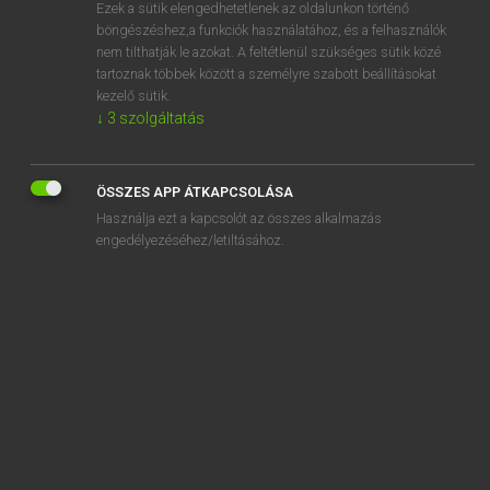
Ezek a sütik elengedhetetlenek az oldalunkon történő
böngészéshez,a funkciók használatához, és a felhasználók
nem tilthatják le azokat. A feltétlenül szükséges sütik közé
Lázár A. Péter, Varga György
tartoznak többek között a személyre szabott beállításokat
MAGYAR−ANGOL EGYETEMES NAGYSZÓTÁR
kezelő sütik.
↓
3
szolgáltatás
Kapcsolódó anyagok
kidudorodik
ÖSSZES APP ÁTKAPCSOLÁSA
kidug
Használja ezt a kapcsolót az összes alkalmazás
kidugaszol
engedélyezéséhez/letiltásához.
kidugít
kidumál
kidurran
kiduzzad
kidühöng
kidülled