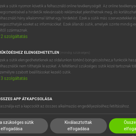
próbaverziójának elindítás
zek a sütik nyomon követik a felhasználó online tevékenységét. Az online tevékeny
BELÉPÉS
regisztrálok és
belépek
.
egismerésével a hirdetők relevánsabb reklámokat jeleníthetnek meg, és korlátozhat
elhasználó hány alkalommal láthat egy hirdetést. Ezek a sütik más szervezetekkel és
egoszthatják ezeket az információkat. Ezek állandó sütik, amelyek szinte mindig 
REGISZTRÁCIÓ
éltől származnak.
2
szolgáltatás
ŰKÖDÉSHEZ ELENGEDHETETLEN
(mindig szükséges)
zek a sütik elengedhetetlenek az oldalunkon történő böngészéshez,a funkciók hasz
elhasználók nem tilthatják le azokat. A feltétlenül szükséges sütik közé tartoznak t
zemélyre szabott beállításokat kezelő sütik.
3
szolgáltatás
SSZES APP ÁTKAPCSOLÁSA
HASZNÁLÓKNAK
SÚGÓ
asználja ezt a kapcsolót az összes alkalmazás engedélyezéséhez/letiltásához.
K
RÓLUNK
NTÉZMÉNYEKNEK
ELÉRHETŐSÉG
a szükséges sütik
Kiválasztottak
Összes
MEGOLDÁSOK
SÜTI BEÁLLÍTÁSOK
elfogadása
elfogadása
elfog