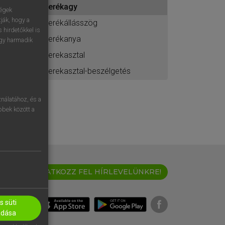
kerékagy
ához
ségek
ják, hogy a
kerékállásszög
 hirdetőkkel is
kerékanya
egy harmadik
kerekasztal
kerekasztal-beszélgetés
nálatához, és a
öbbek között a
IRATKOZZ FEL HÍRLEVELÜNKRE!
 süti
adása