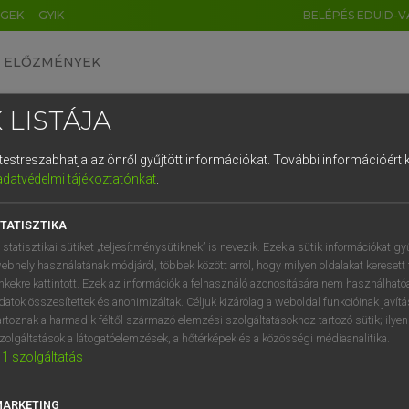
ÉGEK
GYIK
BELÉPÉS EDUID-V
ELŐZMÉNYEK
 LISTÁJA
és testreszabhatja az önről gyűjtött információkat.
További információért k
HU
DE
CN
FR
ES
IT
NL
RU
GR
adatvédelmi tájékoztatónkat
.
 A. PÉTER, VARGA GYÖRGY
1
2
3
4
5
6
7
8
9
yar−angol egyetemes nagyszótár
TATISZTIKA
q
w
e
r
t
z
u
i
 statisztikai sütiket „teljesítménysütiknek” is nevezik. Ezek a sütik információkat gy
ebhely használatának módjáról, többek között arról, hogy milyen oldalakat keresett 
a
s
d
f
g
h
j
k
l
é
inkekre kattintott. Ezek az információk a felhasználó azonosítására nem használható
datok összesítettek és anonimizáltak. Céljuk kizárólag a weboldal funkcióinak javít
í
y
x
c
v
b
n
m
,
.
artoznak a harmadik féltől származó elemzési szolgáltatásokhoz tartozó sütik; ilye
zolgáltatások a látogatóelemzések, a hőtérképek és a közösségi médiaanalitika.
VAN ELŐFIZETÉSED?
NINCS ELŐFIZETÉSED
1
szolgáltatás
előfizetésem a teljes szócikk
Nincs regisztrációm és előfiz
megtekintéséhez.
A szótár 2 órás, díjmente
MARKETING