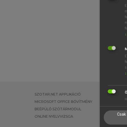
E
m
f
m
f
↓
M
E
f
s
↓
Ö
SZOTAR.NET APPLIKÁCIÓ
EGYÉNI FEL
H
MICROSOFT OFFICE BŐVÍTMÉNY
TANULÓKNA
BEÉPÜLŐ SZÓTÁRMODUL
OKTATÁSI I
Csak 
ONLINE NYELVVIZSGA
VÁLLALATI 