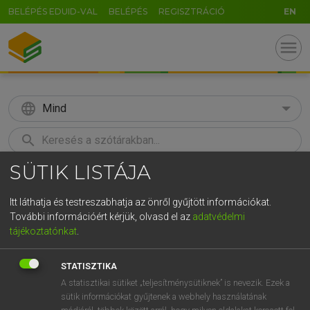
BELÉPÉS EDUID-VAL
BELÉPÉS
REGISZTRÁCIÓ
EN
menu
language
Mind
search
SÜTIK LISTÁJA
GR
KERESÉS
5
6
7
8
9
ö
ü
ó
Itt láthatja és testreszabhatja az önről gyűjtött információkat.
További információért kérjük, olvasd el az
adatvédelmi
r
t
z
u
i
o
p
ő
ú
LÁZÁR A. PÉTER, VARGA GYÖRGY
tájékoztatónkat
.
Magyar−angol egyetemes nagyszótár
g
h
j
k
l
é
á
ű
Ω
STATISZTIKA
v
b
n
m
,
.
-
AltGr
A statisztikai sütiket „teljesítménysütiknek” is nevezik. Ezek a
sütik információkat gyűjtenek a webhely használatának