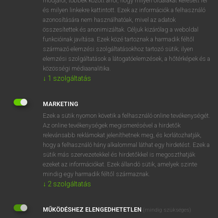
módjáról, többek között arról, hogy milyen oldalakat keresett fel
és milyen linkekre kattintott. Ezek az információk a felhasználó
VAN ELŐFIZETÉSED?
azonosítására nem használhatóak, mivel az adatok
összesítettek és anonimizáltak. Céljuk kizárólag a weboldal
Van előfizetésem a teljes szócikk megtekintéséhez.
funkcióinak javítása. Ezek közé tartoznak a harmadik féltől
származó elemzési szolgáltatásokhoz tartozó sütik; ilyen
BELÉPÉS
elemzési szolgáltatások a látogatóelemzések, a hőtérképek és a
közösségi médiaanalitika.
↓
1
szolgáltatás
MARKETING
Ezek a sütik nyomon követik a felhasználó online tevékenységét.
Az online tevékenységek megismerésével a hirdetők
NINCS ELŐFIZETÉSED?
relevánsabb reklámokat jeleníthetnek meg, és korlátozhatják,
Nincs regisztrációm és előfizetésem. A szótár 2 órás,
hogy a felhasználó hány alkalommal láthat egy hirdetést. Ezek a
díjmentes próbaverziójának elindításához regisztrálok és
sütik más szervezetekkel és hirdetőkkel is megoszthatják
belépek
.
ezeket az információkat. Ezek állandó sütik, amelyek szinte
mindig egy harmadik féltől származnak.
↓
2
szolgáltatás
REGISZTRÁCIÓ
MŰKÖDÉSHEZ ELENGEDHETETLEN
(mindig szükséges)