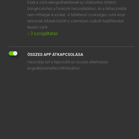
Ezek a sütik elengedhetetlenek az oldalunkon történő
böngészéshez,a funkciók használatához, és a felhasználók
nem tilthatják le azokat. A feltétlenül szükséges sütik közé
Lázár A. Péter, Varga György
tartoznak többek között a személyre szabott beállításokat
MAGYAR−ANGOL EGYETEMES NAGYSZÓTÁR
kezelő sütik.
↓
3
szolgáltatás
Kapcsolódó anyagok
kéregszerkezet
ÖSSZES APP ÁTKAPCSOLÁSA
kéregvasút
Használja ezt a kapcsolót az összes alkalmazás
kerek
engedélyezéséhez/letiltásához.
kerék
kerékabroncs
kerékagy
kerékállásszög
kerékanya
kerekasztal