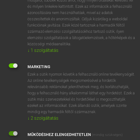
módjáról, többek között arról, hogy milyen oldalakat keresett fel
és milyen linkekre kattintott. Ezek az információk a felhasználó
VAN ELŐFIZETÉSED?
azonosítására nem használhatóak, mivel az adatok
összesítettek és anonimizáltak. Céljuk kizárólag a weboldal
Van előfizetésem a teljes szócikk megtekintéséhez.
funkcióinak javítása. Ezek közé tartoznak a harmadik féltől
származó elemzési szolgáltatásokhoz tartozó sütik; ilyen
BELÉPÉS
elemzési szolgáltatások a látogatóelemzések, a hőtérképek és a
közösségi médiaanalitika.
↓
1
szolgáltatás
MARKETING
Ezek a sütik nyomon követik a felhasználó online tevékenységét.
Az online tevékenységek megismerésével a hirdetők
NINCS ELŐFIZETÉSED?
relevánsabb reklámokat jeleníthetnek meg, és korlátozhatják,
Nincs regisztrációm és előfizetésem. A szótár 2 órás,
hogy a felhasználó hány alkalommal láthat egy hirdetést. Ezek a
díjmentes próbaverziójának elindításához regisztrálok és
sütik más szervezetekkel és hirdetőkkel is megoszthatják
belépek
.
ezeket az információkat. Ezek állandó sütik, amelyek szinte
mindig egy harmadik féltől származnak.
↓
2
szolgáltatás
REGISZTRÁCIÓ
MŰKÖDÉSHEZ ELENGEDHETETLEN
(mindig szükséges)