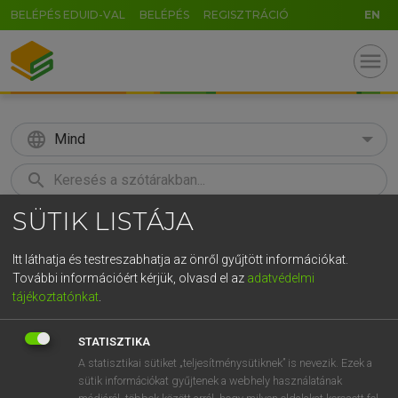
BELÉPÉS EDUID-VAL
BELÉPÉS
REGISZTRÁCIÓ
EN
menu
language
Mind
search
SÜTIK LISTÁJA
GR
KERESÉS
5
6
7
8
9
ö
ü
ó
Itt láthatja és testreszabhatja az önről gyűjtött információkat.
További információért kérjük, olvasd el az
adatvédelmi
r
t
z
u
i
o
p
ő
ú
LÁZÁR A. PÉTER, VARGA GYÖRGY
tájékoztatónkat
.
Magyar−angol egyetemes nagyszótár
g
h
j
k
l
é
á
ű
Ω
STATISZTIKA
v
b
n
m
,
.
-
AltGr
A statisztikai sütiket „teljesítménysütiknek” is nevezik. Ezek a
sütik információkat gyűjtenek a webhely használatának