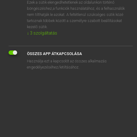
Ezek a sütik elengedhetetlenek az oldalunkon történő
böngészéshez,a funkciók használatához, és a felhasználók
nem tilthatják le azokat. A feltétlenül szükséges sütik közé
Lázár A. Péter, Varga György
tartoznak többek között a személyre szabott beállításokat
MAGYAR−ANGOL EGYETEMES NAGYSZÓTÁR
kezelő sütik.
↓
3
szolgáltatás
Kapcsolódó anyagok
katonasapka
ÖSSZES APP ÁTKAPCSOLÁSA
katonásdi
Használja ezt a kapcsolót az összes alkalmazás
katonasír
engedélyezéséhez/letiltásához.
katonáskodik
katonaszökevény
katonatárs
katonatiszt
katonatiszti főiskola
katonaváros