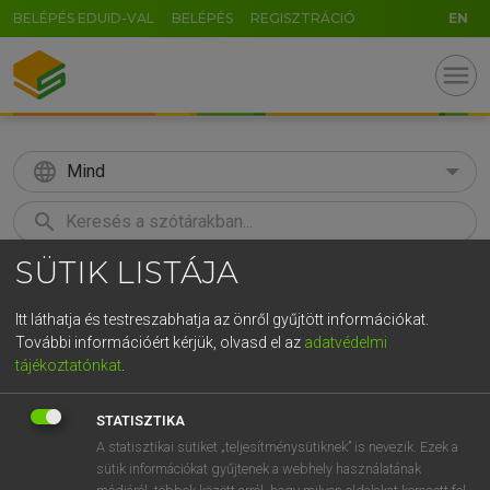
BELÉPÉS EDUID-VAL
BELÉPÉS
REGISZTRÁCIÓ
EN
menu
language
Mind
search
SÜTIK LISTÁJA
GR
KERESÉS
5
6
7
8
9
ö
ü
ó
Itt láthatja és testreszabhatja az önről gyűjtött információkat.
További információért kérjük, olvasd el az
adatvédelmi
r
t
z
u
i
o
p
ő
ú
LÁZÁR A. PÉTER, VARGA GYÖRGY
tájékoztatónkat
.
Magyar−angol egyetemes nagyszótár
g
h
j
k
l
é
á
ű
Ω
STATISZTIKA
v
b
n
m
,
.
-
AltGr
A statisztikai sütiket „teljesítménysütiknek” is nevezik. Ezek a
sütik információkat gyűjtenek a webhely használatának