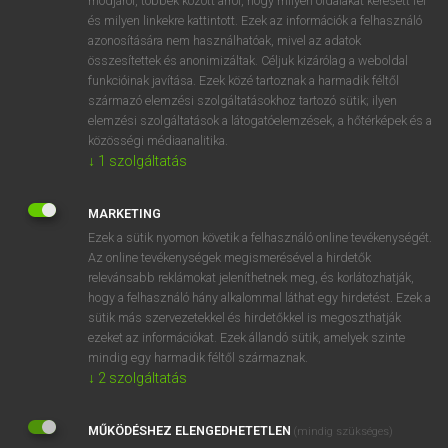
módjáról, többek között arról, hogy milyen oldalakat keresett fel
és milyen linkekre kattintott. Ezek az információk a felhasználó
VAN ELŐFIZETÉSED?
azonosítására nem használhatóak, mivel az adatok
összesítettek és anonimizáltak. Céljuk kizárólag a weboldal
Van előfizetésem a teljes szócikk megtekintéséhez.
funkcióinak javítása. Ezek közé tartoznak a harmadik féltől
származó elemzési szolgáltatásokhoz tartozó sütik; ilyen
BELÉPÉS
elemzési szolgáltatások a látogatóelemzések, a hőtérképek és a
közösségi médiaanalitika.
↓
1
szolgáltatás
MARKETING
Ezek a sütik nyomon követik a felhasználó online tevékenységét.
Az online tevékenységek megismerésével a hirdetők
NINCS ELŐFIZETÉSED?
relevánsabb reklámokat jeleníthetnek meg, és korlátozhatják,
Nincs regisztrációm és előfizetésem. A szótár 2 órás,
hogy a felhasználó hány alkalommal láthat egy hirdetést. Ezek a
díjmentes próbaverziójának elindításához regisztrálok és
sütik más szervezetekkel és hirdetőkkel is megoszthatják
belépek
.
ezeket az információkat. Ezek állandó sütik, amelyek szinte
mindig egy harmadik féltől származnak.
↓
2
szolgáltatás
REGISZTRÁCIÓ
MŰKÖDÉSHEZ ELENGEDHETETLEN
(mindig szükséges)