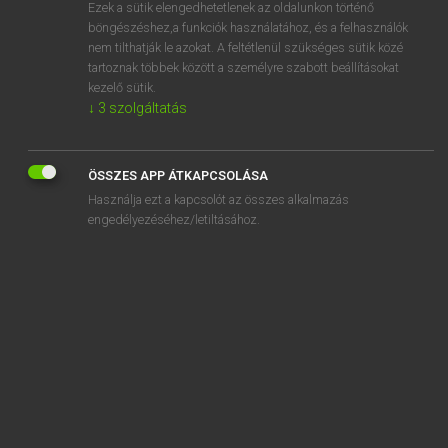
Ezek a sütik elengedhetetlenek az oldalunkon történő
böngészéshez,a funkciók használatához, és a felhasználók
nem tilthatják le azokat. A feltétlenül szükséges sütik közé
Lázár A. Péter, Varga György
tartoznak többek között a személyre szabott beállításokat
MAGYAR−ANGOL EGYETEMES NAGYSZÓTÁR
kezelő sütik.
↓
3
szolgáltatás
Kapcsolódó anyagok
katonaruha
ÖSSZES APP ÁTKAPCSOLÁSA
katonás
Használja ezt a kapcsolót az összes alkalmazás
katonaság
engedélyezéséhez/letiltásához.
katonasapka
katonásdi
katonasír
katonáskodik
katonaszökevény
katonatárs