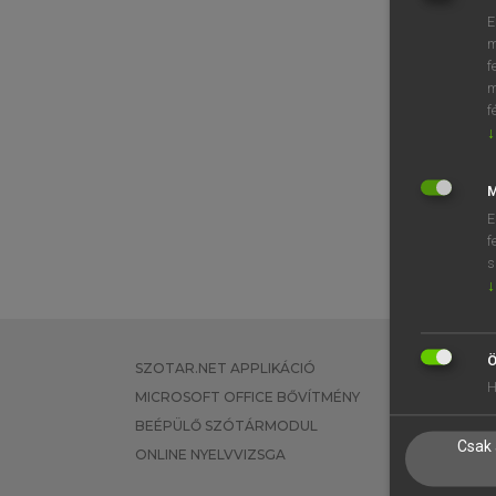
E
m
f
m
f
↓
M
E
f
s
↓
Ö
SZOTAR.NET APPLIKÁCIÓ
EGYÉNI FEL
H
MICROSOFT OFFICE BŐVÍTMÉNY
TANULÓKNA
BEÉPÜLŐ SZÓTÁRMODUL
OKTATÁSI I
Csak 
ONLINE NYELVVIZSGA
VÁLLALATI 