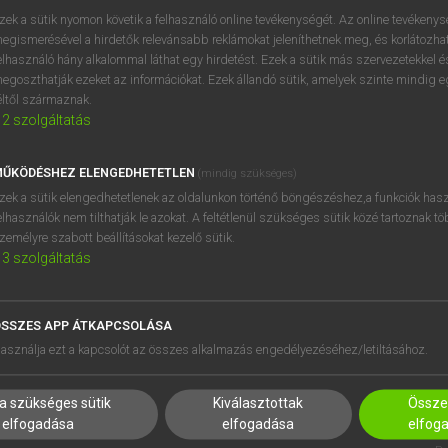
próbaverziójának elindítás
zek a sütik nyomon követik a felhasználó online tevékenységét. Az online tevékeny
BELÉPÉS
regisztrálok és
belépek
.
egismerésével a hirdetők relevánsabb reklámokat jeleníthetnek meg, és korlátozhat
elhasználó hány alkalommal láthat egy hirdetést. Ezek a sütik más szervezetekkel és
egoszthatják ezeket az információkat. Ezek állandó sütik, amelyek szinte mindig 
REGISZTRÁCIÓ
éltől származnak.
2
szolgáltatás
ŰKÖDÉSHEZ ELENGEDHETETLEN
(mindig szükséges)
zek a sütik elengedhetetlenek az oldalunkon történő böngészéshez,a funkciók hasz
elhasználók nem tilthatják le azokat. A feltétlenül szükséges sütik közé tartoznak t
zemélyre szabott beállításokat kezelő sütik.
3
szolgáltatás
SSZES APP ÁTKAPCSOLÁSA
HASZNÁLÓKNAK
SÚGÓ
asználja ezt a kapcsolót az összes alkalmazás engedélyezéséhez/letiltásához.
K
RÓLUNK
NTÉZMÉNYEKNEK
ELÉRHETŐSÉG
a szükséges sütik
Kiválasztottak
Összes
MEGOLDÁSOK
SÜTI BEÁLLÍTÁSOK
elfogadása
elfogadása
elfog