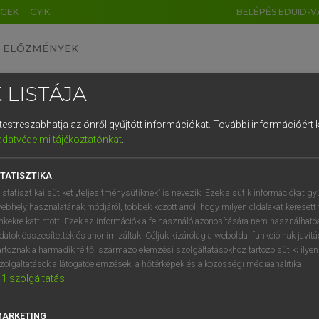
ÉGEK
GYIK
BELÉPÉS EDUID-V
ELŐZMÉNYEK
 LISTÁJA
és testreszabhatja az önről gyűjtött információkat.
További információért k
HU
DE
CN
FR
ES
IT
NL
RU
GR
adatvédelmi tájékoztatónkat
.
 A. PÉTER, VARGA GYÖRGY
1
2
3
4
5
6
7
8
9
yar−angol egyetemes nagyszótár
TATISZTIKA
q
w
e
r
t
z
u
i
 statisztikai sütiket „teljesítménysütiknek” is nevezik. Ezek a sütik információkat gy
ebhely használatának módjáról, többek között arról, hogy milyen oldalakat keresett 
a
s
d
f
g
h
j
k
l
é
inkekre kattintott. Ezek az információk a felhasználó azonosítására nem használható
datok összesítettek és anonimizáltak. Céljuk kizárólag a weboldal funkcióinak javít
í
y
x
c
v
b
n
m
,
.
artoznak a harmadik féltől származó elemzési szolgáltatásokhoz tartozó sütik; ilye
zolgáltatások a látogatóelemzések, a hőtérképek és a közösségi médiaanalitika.
VAN ELŐFIZETÉSED?
NINCS ELŐFIZETÉSED
1
szolgáltatás
előfizetésem a teljes szócikk
Nincs regisztrációm és előfiz
megtekintéséhez.
A szótár 2 órás, díjmente
MARKETING