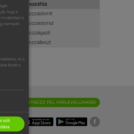
hozzáfűz
ához
ségek
ják, hogy a
hozzáidomít
 hirdetőkkel is
hozzáidomul
egy harmadik
hozzáigazít
hozzáilleszt
nálatához, és a
öbbek között a
IRATKOZZ FEL HÍRLEVELÜNKRE!
 süti
adása