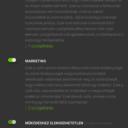
módjáról, többek között arról, hogy milyen oldalakat keresett fel
és milyen linkekre kattintott. Ezek az információk a felhasználó
VAN ELŐFIZETÉSED?
azonosítására nem használhatóak, mivel az adatok
összesítettek és anonimizáltak. Céljuk kizárólag a weboldal
Van előfizetésem a teljes szócikk megtekintéséhez.
funkcióinak javítása. Ezek közé tartoznak a harmadik féltől
származó elemzési szolgáltatásokhoz tartozó sütik; ilyen
BELÉPÉS
elemzési szolgáltatások a látogatóelemzések, a hőtérképek és a
közösségi médiaanalitika.
↓
1
szolgáltatás
MARKETING
Ezek a sütik nyomon követik a felhasználó online tevékenységét.
Az online tevékenységek megismerésével a hirdetők
NINCS ELŐFIZETÉSED?
relevánsabb reklámokat jeleníthetnek meg, és korlátozhatják,
Nincs regisztrációm és előfizetésem. A szótár 2 órás,
hogy a felhasználó hány alkalommal láthat egy hirdetést. Ezek a
díjmentes próbaverziójának elindításához regisztrálok és
sütik más szervezetekkel és hirdetőkkel is megoszthatják
belépek
.
ezeket az információkat. Ezek állandó sütik, amelyek szinte
mindig egy harmadik féltől származnak.
↓
2
szolgáltatás
REGISZTRÁCIÓ
MŰKÖDÉSHEZ ELENGEDHETETLEN
(mindig szükséges)