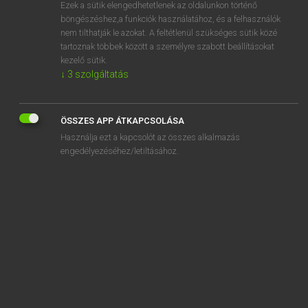
Ezek a sütik elengedhetetlenek az oldalunkon történő
böngészéshez,a funkciók használatához, és a felhasználók
nem tilthatják le azokat. A feltétlenül szükséges sütik közé
Lázár A. Péter, Varga György
tartoznak többek között a személyre szabott beállításokat
MAGYAR−ANGOL EGYETEMES NAGYSZÓTÁR
kezelő sütik.
↓
3
szolgáltatás
Kapcsolódó anyagok
hozzáférési jog
ÖSSZES APP ÁTKAPCSOLÁSA
hozzáférési kód
Használja ezt a kapcsolót az összes alkalmazás
hozzáférési pont
engedélyezéséhez/letiltásához.
hozzáférhetetlen
hozzáférhető
hozzáférhetőség
hozzáférkőzik
hozzáfog
hozzáfűz