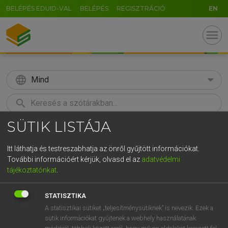
BELÉPÉS EDUID-VAL
BELÉPÉS
REGISZTRÁCIÓ
EN
menu
language
Mind
search
SÜTIK LISTÁJA
GR
KERESÉS
5
6
7
8
9
ö
ü
ó
Itt láthatja és testreszabhatja az önről gyűjtött információkat.
További információért kérjük, olvasd el az
adatvédelmi
r
t
z
u
i
o
p
ő
ú
LÁZÁR A. PÉTER, VARGA GYÖRGY
tájékoztatónkat
.
Magyar−angol egyetemes nagyszótár
g
h
j
k
l
é
á
ű
Ω
STATISZTIKA
v
b
n
m
,
.
-
AltGr
A statisztikai sütiket „teljesítménysütiknek” is nevezik. Ezek a
sütik információkat gyűjtenek a webhely használatának