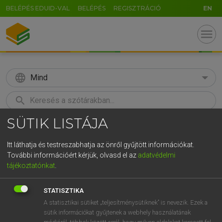
BELÉPÉS EDUID-VAL
BELÉPÉS
REGISZTRÁCIÓ
EN
menu
language
Mind
search
SÜTIK LISTÁJA
GR
KERESÉS
5
6
7
8
9
ö
ü
ó
Itt láthatja és testreszabhatja az önről gyűjtött információkat.
További információért kérjük, olvasd el az
adatvédelmi
r
t
z
u
i
o
p
ő
ú
LÁZÁR A. PÉTER, VARGA GYÖRGY
tájékoztatónkat
.
Magyar−angol egyetemes nagyszótár
g
h
j
k
l
é
á
ű
Ω
STATISZTIKA
v
b
n
m
,
.
-
AltGr
A statisztikai sütiket „teljesítménysütiknek” is nevezik. Ezek a
sütik információkat gyűjtenek a webhely használatának