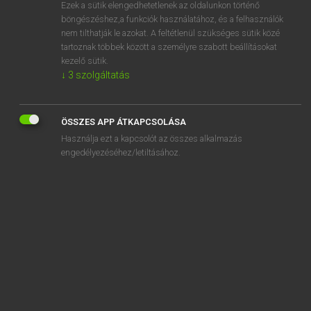
Ezek a sütik elengedhetetlenek az oldalunkon történő
böngészéshez,a funkciók használatához, és a felhasználók
nem tilthatják le azokat. A feltétlenül szükséges sütik közé
Lázár A. Péter, Varga György
tartoznak többek között a személyre szabott beállításokat
MAGYAR−ANGOL EGYETEMES NAGYSZÓTÁR
kezelő sütik.
↓
3
szolgáltatás
Kapcsolódó anyagok
HIV-vírus
ÖSSZES APP ÁTKAPCSOLÁSA
hízás
Használja ezt a kapcsolót az összes alkalmazás
hízeleg
engedélyezéséhez/letiltásához.
hízelgés
hízelgő
hízik
hizlal
hizlalás
hizlalda