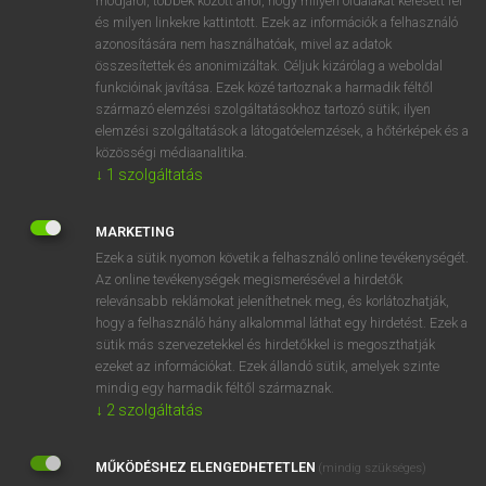
módjáról, többek között arról, hogy milyen oldalakat keresett fel
és milyen linkekre kattintott. Ezek az információk a felhasználó
VAN ELŐFIZETÉSED?
azonosítására nem használhatóak, mivel az adatok
összesítettek és anonimizáltak. Céljuk kizárólag a weboldal
Van előfizetésem a teljes szócikk megtekintéséhez.
funkcióinak javítása. Ezek közé tartoznak a harmadik féltől
származó elemzési szolgáltatásokhoz tartozó sütik; ilyen
BELÉPÉS
elemzési szolgáltatások a látogatóelemzések, a hőtérképek és a
közösségi médiaanalitika.
↓
1
szolgáltatás
MARKETING
Ezek a sütik nyomon követik a felhasználó online tevékenységét.
Az online tevékenységek megismerésével a hirdetők
NINCS ELŐFIZETÉSED?
relevánsabb reklámokat jeleníthetnek meg, és korlátozhatják,
Nincs regisztrációm és előfizetésem. A szótár 2 órás,
hogy a felhasználó hány alkalommal láthat egy hirdetést. Ezek a
díjmentes próbaverziójának elindításához regisztrálok és
sütik más szervezetekkel és hirdetőkkel is megoszthatják
belépek
.
ezeket az információkat. Ezek állandó sütik, amelyek szinte
mindig egy harmadik féltől származnak.
↓
2
szolgáltatás
REGISZTRÁCIÓ
MŰKÖDÉSHEZ ELENGEDHETETLEN
(mindig szükséges)