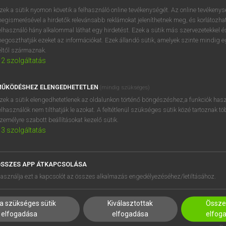
próbaverziójának elindítás
zek a sütik nyomon követik a felhasználó online tevékenységét. Az online tevékeny
BELÉPÉS
regisztrálok és
belépek
.
egismerésével a hirdetők relevánsabb reklámokat jeleníthetnek meg, és korlátozhat
elhasználó hány alkalommal láthat egy hirdetést. Ezek a sütik más szervezetekkel és
egoszthatják ezeket az információkat. Ezek állandó sütik, amelyek szinte mindig 
REGISZTRÁCIÓ
éltől származnak.
2
szolgáltatás
ŰKÖDÉSHEZ ELENGEDHETETLEN
(mindig szükséges)
zek a sütik elengedhetetlenek az oldalunkon történő böngészéshez,a funkciók hasz
elhasználók nem tilthatják le azokat. A feltétlenül szükséges sütik közé tartoznak t
zemélyre szabott beállításokat kezelő sütik.
3
szolgáltatás
SSZES APP ÁTKAPCSOLÁSA
HASZNÁLÓKNAK
SÚGÓ
asználja ezt a kapcsolót az összes alkalmazás engedélyezéséhez/letiltásához.
K
RÓLUNK
NTÉZMÉNYEKNEK
ELÉRHETŐSÉG
a szükséges sütik
Kiválasztottak
Összes
MEGOLDÁSOK
SÜTI BEÁLLÍTÁSOK
elfogadása
elfogadása
elfog