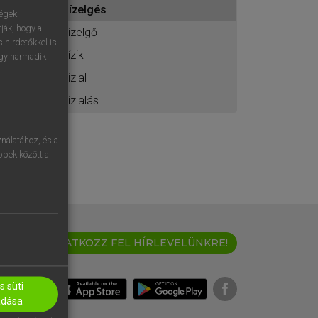
hízelgés
ához
ségek
ják, hogy a
hízelgő
 hirdetőkkel is
hízik
egy harmadik
hizlal
hizlalás
nálatához, és a
öbbek között a
IRATKOZZ FEL HÍRLEVELÜNKRE!
 süti
adása