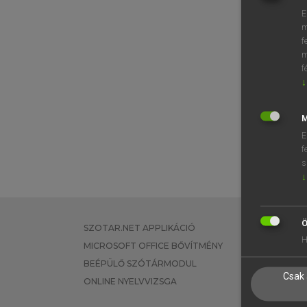
E
m
f
m
f
↓
M
E
f
s
↓
Ö
SZOTAR.NET APPLIKÁCIÓ
EGYÉNI FEL
H
MICROSOFT OFFICE BŐVÍTMÉNY
TANULÓKNA
BEÉPÜLŐ SZÓTÁRMODUL
OKTATÁSI I
Csak 
ONLINE NYELVVIZSGA
VÁLLALATI 