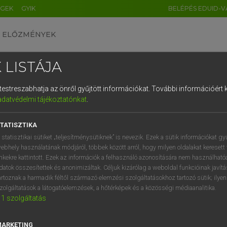
ÉGEK
GYIK
BELÉPÉS EDUID-V
ELŐZMÉNYEK
 LISTÁJA
és testreszabhatja az önről gyűjtött információkat.
További információért k
HU
DE
CN
FR
ES
IT
NL
RU
GR
adatvédelmi tájékoztatónkat
.
 A. PÉTER, VARGA GYÖRGY
1
2
3
4
5
6
7
8
9
yar−angol egyetemes nagyszótár
TATISZTIKA
q
w
e
r
t
z
u
i
 statisztikai sütiket „teljesítménysütiknek” is nevezik. Ezek a sütik információkat gy
ebhely használatának módjáról, többek között arról, hogy milyen oldalakat keresett 
a
s
d
f
g
h
j
k
l
é
inkekre kattintott. Ezek az információk a felhasználó azonosítására nem használható
datok összesítettek és anonimizáltak. Céljuk kizárólag a weboldal funkcióinak javít
í
y
x
c
v
b
n
m
,
.
artoznak a harmadik féltől származó elemzési szolgáltatásokhoz tartozó sütik; ilye
zolgáltatások a látogatóelemzések, a hőtérképek és a közösségi médiaanalitika.
VAN ELŐFIZETÉSED?
NINCS ELŐFIZETÉSED
1
szolgáltatás
előfizetésem a teljes szócikk
Nincs regisztrációm és előfiz
megtekintéséhez.
A szótár 2 órás, díjmente
MARKETING