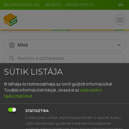
BELÉPÉS EDUID-VAL
BELÉPÉS
REGISZTRÁCIÓ
EN
menu
language
Mind
search
SÜTIK LISTÁJA
GR
KERESÉS
5
6
7
8
9
ö
ü
ó
Itt láthatja és testreszabhatja az önről gyűjtött információkat.
További információért kérjük, olvasd el az
adatvédelmi
r
t
z
u
i
o
p
ő
ú
LÁZÁR A. PÉTER, VARGA GYÖRGY
tájékoztatónkat
.
Magyar−angol egyetemes nagyszótár
g
h
j
k
l
é
á
ű
Ω
STATISZTIKA
v
b
n
m
,
.
-
AltGr
A statisztikai sütiket „teljesítménysütiknek” is nevezik. Ezek a
sütik információkat gyűjtenek a webhely használatának