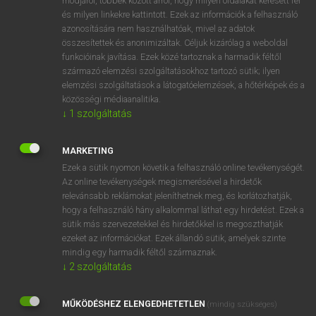
módjáról, többek között arról, hogy milyen oldalakat keresett fel
és milyen linkekre kattintott. Ezek az információk a felhasználó
VAN ELŐFIZETÉSED?
azonosítására nem használhatóak, mivel az adatok
összesítettek és anonimizáltak. Céljuk kizárólag a weboldal
Van előfizetésem a teljes szócikk megtekintéséhez.
funkcióinak javítása. Ezek közé tartoznak a harmadik féltől
származó elemzési szolgáltatásokhoz tartozó sütik; ilyen
BELÉPÉS
elemzési szolgáltatások a látogatóelemzések, a hőtérképek és a
közösségi médiaanalitika.
↓
1
szolgáltatás
MARKETING
Ezek a sütik nyomon követik a felhasználó online tevékenységét.
Az online tevékenységek megismerésével a hirdetők
NINCS ELŐFIZETÉSED?
relevánsabb reklámokat jeleníthetnek meg, és korlátozhatják,
Nincs regisztrációm és előfizetésem. A szótár 2 órás,
hogy a felhasználó hány alkalommal láthat egy hirdetést. Ezek a
díjmentes próbaverziójának elindításához regisztrálok és
sütik más szervezetekkel és hirdetőkkel is megoszthatják
belépek
.
ezeket az információkat. Ezek állandó sütik, amelyek szinte
mindig egy harmadik féltől származnak.
↓
2
szolgáltatás
REGISZTRÁCIÓ
MŰKÖDÉSHEZ ELENGEDHETETLEN
(mindig szükséges)