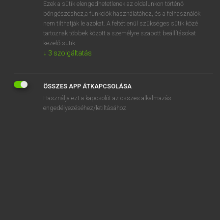
Ezek a sütik elengedhetetlenek az oldalunkon történő
böngészéshez,a funkciók használatához, és a felhasználók
nem tilthatják le azokat. A feltétlenül szükséges sütik közé
Lázár A. Péter, Varga György
tartoznak többek között a személyre szabott beállításokat
MAGYAR−ANGOL EGYETEMES NAGYSZÓTÁR
kezelő sütik.
↓
3
szolgáltatás
Kapcsolódó anyagok
hangszigetelés
ÖSSZES APP ÁTKAPCSOLÁSA
hangszigetelő
Használja ezt a kapcsolót az összes alkalmazás
hangszigetelt
engedélyezéséhez/letiltásához.
hangszimbolika
hangszín
hangszínész
hangszínészet
hangszínszabályzó
hangszóró