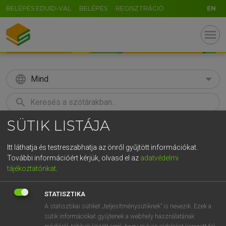
BELÉPÉS EDUID-VAL
BELÉPÉS
REGISZTRÁCIÓ
EN
menu
language
Mind
search
SÜTIK LISTÁJA
GR
KERESÉS
5
6
7
8
9
ö
ü
ó
Itt láthatja és testreszabhatja az önről gyűjtött információkat.
További információért kérjük, olvasd el az
adatvédelmi
r
t
z
u
i
o
p
ő
ú
LÁZÁR A. PÉTER, VARGA GYÖRGY
tájékoztatónkat
.
Magyar−angol egyetemes nagyszótár
g
h
j
k
l
é
á
ű
Ω
STATISZTIKA
v
b
n
m
,
.
-
AltGr
A statisztikai sütiket „teljesítménysütiknek” is nevezik. Ezek a
sütik információkat gyűjtenek a webhely használatának