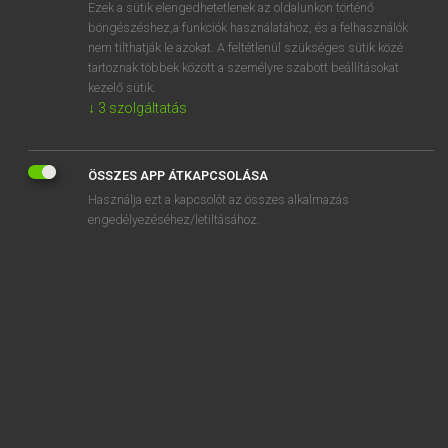
Ezek a sütik elengedhetetlenek az oldalunkon történő
böngészéshez,a funkciók használatához, és a felhasználók
nem tilthatják le azokat. A feltétlenül szükséges sütik közé
Lázár A. Péter, Varga György
tartoznak többek között a személyre szabott beállításokat
MAGYAR−ANGOL EGYETEMES NAGYSZÓTÁR
kezelő sütik.
↓
3
szolgáltatás
Kapcsolódó anyagok
hangszín
ÖSSZES APP ÁTKAPCSOLÁSA
hangszínész
Használja ezt a kapcsolót az összes alkalmazás
hangszínészet
engedélyezéséhez/letiltásához.
hangszínszabályzó
hangszóró
hangtalan
hangtámadás
hangtan
hangtani