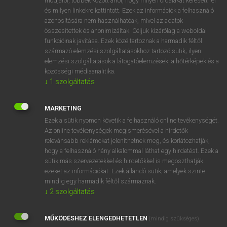
módjáról, többek között arról, hogy milyen oldalakat keresett fel
és milyen linkekre kattintott. Ezek az információk a felhasználó
VAN ELŐFIZETÉSED?
azonosítására nem használhatóak, mivel az adatok
összesítettek és anonimizáltak. Céljuk kizárólag a weboldal
Van előfizetésem a teljes szócikk megtekintéséhez.
funkcióinak javítása. Ezek közé tartoznak a harmadik féltől
származó elemzési szolgáltatásokhoz tartozó sütik; ilyen
BELÉPÉS
elemzési szolgáltatások a látogatóelemzések, a hőtérképek és a
közösségi médiaanalitika.
↓
1
szolgáltatás
MARKETING
Ezek a sütik nyomon követik a felhasználó online tevékenységét.
Az online tevékenységek megismerésével a hirdetők
NINCS ELŐFIZETÉSED?
relevánsabb reklámokat jeleníthetnek meg, és korlátozhatják,
Nincs regisztrációm és előfizetésem. A szótár 2 órás,
hogy a felhasználó hány alkalommal láthat egy hirdetést. Ezek a
díjmentes próbaverziójának elindításához regisztrálok és
sütik más szervezetekkel és hirdetőkkel is megoszthatják
belépek
.
ezeket az információkat. Ezek állandó sütik, amelyek szinte
mindig egy harmadik féltől származnak.
↓
2
szolgáltatás
REGISZTRÁCIÓ
MŰKÖDÉSHEZ ELENGEDHETETLEN
(mindig szükséges)