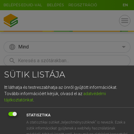
BELÉPÉS EDUID-VAL
BELÉPÉS
REGISZTRÁCIÓ
EN
menu
language
Mind
search
SÜTIK LISTÁJA
GR
KERESÉS
5
6
7
8
9
ö
ü
ó
Itt láthatja és testreszabhatja az önről gyűjtött információkat.
További információért kérjük, olvasd el az
adatvédelmi
r
t
z
u
i
o
p
ő
ú
LÁZÁR A. PÉTER, VARGA GYÖRGY
tájékoztatónkat
.
Magyar−angol egyetemes nagyszótár
g
h
j
k
l
é
á
ű
Ω
STATISZTIKA
v
b
n
m
,
.
-
AltGr
A statisztikai sütiket „teljesítménysütiknek” is nevezik. Ezek a
sütik információkat gyűjtenek a webhely használatának