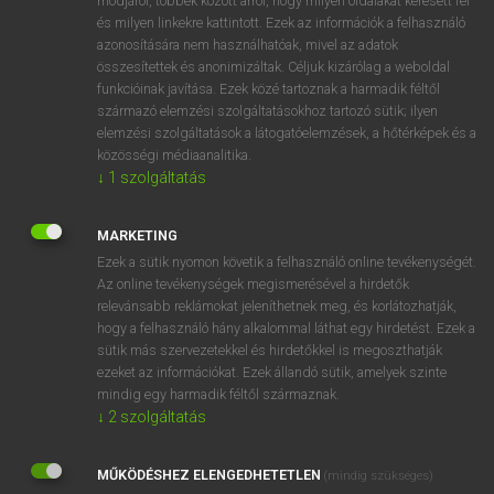
módjáról, többek között arról, hogy milyen oldalakat keresett fel
és milyen linkekre kattintott. Ezek az információk a felhasználó
VAN ELŐFIZETÉSED?
azonosítására nem használhatóak, mivel az adatok
összesítettek és anonimizáltak. Céljuk kizárólag a weboldal
Van előfizetésem a teljes szócikk megtekintéséhez.
funkcióinak javítása. Ezek közé tartoznak a harmadik féltől
származó elemzési szolgáltatásokhoz tartozó sütik; ilyen
BELÉPÉS
elemzési szolgáltatások a látogatóelemzések, a hőtérképek és a
közösségi médiaanalitika.
↓
1
szolgáltatás
MARKETING
Ezek a sütik nyomon követik a felhasználó online tevékenységét.
Az online tevékenységek megismerésével a hirdetők
NINCS ELŐFIZETÉSED?
relevánsabb reklámokat jeleníthetnek meg, és korlátozhatják,
Nincs regisztrációm és előfizetésem. A szótár 2 órás,
hogy a felhasználó hány alkalommal láthat egy hirdetést. Ezek a
díjmentes próbaverziójának elindításához regisztrálok és
sütik más szervezetekkel és hirdetőkkel is megoszthatják
belépek
.
ezeket az információkat. Ezek állandó sütik, amelyek szinte
mindig egy harmadik féltől származnak.
↓
2
szolgáltatás
REGISZTRÁCIÓ
MŰKÖDÉSHEZ ELENGEDHETETLEN
(mindig szükséges)