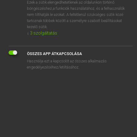
Ezek a sütik elengedhetetlenek az oldalunkon történő
böngészéshez,a funkciók használatához, és a felhasználók
nem tilthatják le azokat. A feltétlenül szükséges sütik közé
Lázár A. Péter, Varga György
tartoznak többek között a személyre szabott beállításokat
MAGYAR−ANGOL EGYETEMES NAGYSZÓTÁR
kezelő sütik.
↓
3
szolgáltatás
Kapcsolódó anyagok
halsütő
ÖSSZES APP ÁTKAPCSOLÁSA
halszakács
Használja ezt a kapcsolót az összes alkalmazás
halszálka
engedélyezéséhez/letiltásához.
halszálkafonat
halszálkaöltés
halszelet
halszem
halszemoptika
halszerű