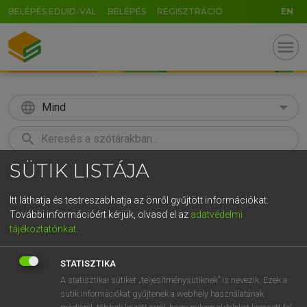
BELÉPÉS EDUID-VAL
BELÉPÉS
REGISZTRÁCIÓ
EN
menu
language
Mind
search
SÜTIK LISTÁJA
GR
KERESÉS
5
6
7
8
9
ö
ü
ó
Itt láthatja és testreszabhatja az önről gyűjtött információkat.
További információért kérjük, olvasd el az
adatvédelmi
r
t
z
u
i
o
p
ő
ú
LÁZÁR A. PÉTER, VARGA GYÖRGY
tájékoztatónkat
.
Magyar−angol egyetemes nagyszótár
g
h
j
k
l
é
á
ű
Ω
STATISZTIKA
v
b
n
m
,
.
-
AltGr
A statisztikai sütiket „teljesítménysütiknek” is nevezik. Ezek a
sütik információkat gyűjtenek a webhely használatának