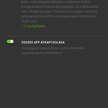
Ezek a sütik elengedhetetlenek az oldalunkon történő
böngészéshez,a funkciók használatához, és a felhasználók
nem tilthatják le azokat. A feltétlenül szükséges sütik közé
Lázár A. Péter, Varga György
tartoznak többek között a személyre szabott beállításokat
MAGYAR−ANGOL EGYETEMES NAGYSZÓTÁR
kezelő sütik.
↓
3
szolgáltatás
Kapcsolódó anyagok
halraj
ÖSSZES APP ÁTKAPCSOLÁSA
halrudacska
Használja ezt a kapcsolót az összes alkalmazás
halsaláta
engedélyezéséhez/letiltásához.
halsütő
halszakács
halszálka
halszálkafonat
halszálkaöltés
halszelet