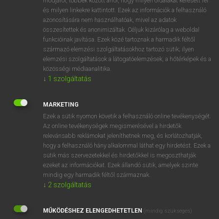
módjáról, többek között arról, hogy milyen oldalakat keresett fel
és milyen linkekre kattintott. Ezek az információk a felhasználó
VAN ELŐFIZETÉSED?
azonosítására nem használhatóak, mivel az adatok
összesítettek és anonimizáltak. Céljuk kizárólag a weboldal
Van előfizetésem a teljes szócikk megtekintéséhez.
funkcióinak javítása. Ezek közé tartoznak a harmadik féltől
származó elemzési szolgáltatásokhoz tartozó sütik; ilyen
BELÉPÉS
elemzési szolgáltatások a látogatóelemzések, a hőtérképek és a
közösségi médiaanalitika.
↓
1
szolgáltatás
MARKETING
Ezek a sütik nyomon követik a felhasználó online tevékenységét.
Az online tevékenységek megismerésével a hirdetők
NINCS ELŐFIZETÉSED?
relevánsabb reklámokat jeleníthetnek meg, és korlátozhatják,
Nincs regisztrációm és előfizetésem. A szótár 2 órás,
hogy a felhasználó hány alkalommal láthat egy hirdetést. Ezek a
díjmentes próbaverziójának elindításához regisztrálok és
sütik más szervezetekkel és hirdetőkkel is megoszthatják
belépek
.
ezeket az információkat. Ezek állandó sütik, amelyek szinte
mindig egy harmadik féltől származnak.
↓
2
szolgáltatás
REGISZTRÁCIÓ
MŰKÖDÉSHEZ ELENGEDHETETLEN
(mindig szükséges)