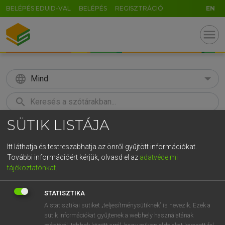
BELÉPÉS EDUID-VAL
BELÉPÉS
REGISZTRÁCIÓ
EN
menu
language
Mind
search
SÜTIK LISTÁJA
GR
KERESÉS
5
6
7
8
9
ö
ü
ó
Itt láthatja és testreszabhatja az önről gyűjtött információkat.
További információért kérjük, olvasd el az
adatvédelmi
r
t
z
u
i
o
p
ő
ú
LÁZÁR A. PÉTER, VARGA GYÖRGY
tájékoztatónkat
.
Magyar−angol egyetemes nagyszótár
g
h
j
k
l
é
á
ű
Ω
STATISZTIKA
v
b
n
m
,
.
-
AltGr
A statisztikai sütiket „teljesítménysütiknek” is nevezik. Ezek a
sütik információkat gyűjtenek a webhely használatának