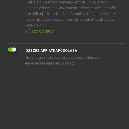
Ezek a sütik elengedhetetlenek az oldalunkon történő
böngészéshez,a funkciók használatához, és a felhasználók
nem tilthatják le azokat. A feltétlenül szükséges sütik közé
Lázár A. Péter, Varga György
tartoznak többek között a személyre szabott beállításokat
MAGYAR−ANGOL EGYETEMES NAGYSZÓTÁR
kezelő sütik.
↓
3
szolgáltatás
Kapcsolódó anyagok
hallhatatlanul
ÖSSZES APP ÁTKAPCSOLÁSA
hallható
Használja ezt a kapcsolót az összes alkalmazás
hallhatóan
engedélyezéséhez/letiltásához.
hallhatóság
halló
hallócsiga
hallócsontocska
hallócső
hallóérzék