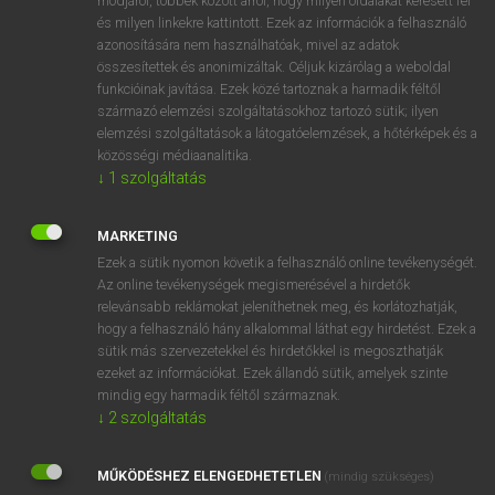
módjáról, többek között arról, hogy milyen oldalakat keresett fel
és milyen linkekre kattintott. Ezek az információk a felhasználó
VAN ELŐFIZETÉSED?
azonosítására nem használhatóak, mivel az adatok
összesítettek és anonimizáltak. Céljuk kizárólag a weboldal
Van előfizetésem a teljes szócikk megtekintéséhez.
funkcióinak javítása. Ezek közé tartoznak a harmadik féltől
származó elemzési szolgáltatásokhoz tartozó sütik; ilyen
BELÉPÉS
elemzési szolgáltatások a látogatóelemzések, a hőtérképek és a
közösségi médiaanalitika.
↓
1
szolgáltatás
MARKETING
Ezek a sütik nyomon követik a felhasználó online tevékenységét.
Az online tevékenységek megismerésével a hirdetők
NINCS ELŐFIZETÉSED?
relevánsabb reklámokat jeleníthetnek meg, és korlátozhatják,
Nincs regisztrációm és előfizetésem. A szótár 2 órás,
hogy a felhasználó hány alkalommal láthat egy hirdetést. Ezek a
díjmentes próbaverziójának elindításához regisztrálok és
sütik más szervezetekkel és hirdetőkkel is megoszthatják
belépek
.
ezeket az információkat. Ezek állandó sütik, amelyek szinte
mindig egy harmadik féltől származnak.
↓
2
szolgáltatás
REGISZTRÁCIÓ
MŰKÖDÉSHEZ ELENGEDHETETLEN
(mindig szükséges)