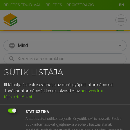
BELÉPÉS EDUID-VAL
BELÉPÉS
REGISZTRÁCIÓ
EN
menu
language
Mind
search
SÜTIK LISTÁJA
GR
KERESÉS
5
6
7
8
9
ö
ü
ó
Itt láthatja és testreszabhatja az önről gyűjtött információkat.
További információért kérjük, olvasd el az
adatvédelmi
r
t
z
u
i
o
p
ő
ú
LÁZÁR A. PÉTER, VARGA GYÖRGY
tájékoztatónkat
.
Magyar−angol egyetemes nagyszótár
g
h
j
k
l
é
á
ű
Ω
STATISZTIKA
v
b
n
m
,
.
-
AltGr
A statisztikai sütiket „teljesítménysütiknek” is nevezik. Ezek a
sütik információkat gyűjtenek a webhely használatának