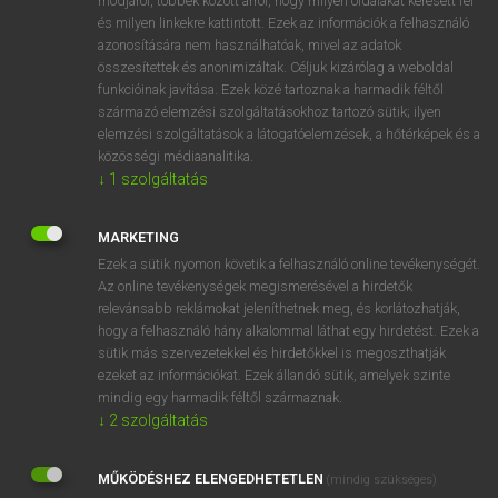
módjáról, többek között arról, hogy milyen oldalakat keresett fel
és milyen linkekre kattintott. Ezek az információk a felhasználó
VAN ELŐFIZETÉSED?
azonosítására nem használhatóak, mivel az adatok
összesítettek és anonimizáltak. Céljuk kizárólag a weboldal
Van előfizetésem a teljes szócikk megtekintéséhez.
funkcióinak javítása. Ezek közé tartoznak a harmadik féltől
származó elemzési szolgáltatásokhoz tartozó sütik; ilyen
BELÉPÉS
elemzési szolgáltatások a látogatóelemzések, a hőtérképek és a
közösségi médiaanalitika.
↓
1
szolgáltatás
MARKETING
Ezek a sütik nyomon követik a felhasználó online tevékenységét.
Az online tevékenységek megismerésével a hirdetők
NINCS ELŐFIZETÉSED?
relevánsabb reklámokat jeleníthetnek meg, és korlátozhatják,
Nincs regisztrációm és előfizetésem. A szótár 2 órás,
hogy a felhasználó hány alkalommal láthat egy hirdetést. Ezek a
díjmentes próbaverziójának elindításához regisztrálok és
sütik más szervezetekkel és hirdetőkkel is megoszthatják
belépek
.
ezeket az információkat. Ezek állandó sütik, amelyek szinte
mindig egy harmadik féltől származnak.
↓
2
szolgáltatás
REGISZTRÁCIÓ
MŰKÖDÉSHEZ ELENGEDHETETLEN
(mindig szükséges)