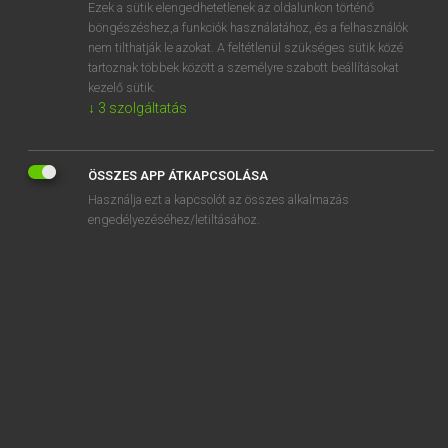
Ezek a sütik elengedhetetlenek az oldalunkon történő
böngészéshez,a funkciók használatához, és a felhasználók
nem tilthatják le azokat. A feltétlenül szükséges sütik közé
Lázár A. Péter, Varga György
tartoznak többek között a személyre szabott beállításokat
MAGYAR−ANGOL EGYETEMES NAGYSZÓTÁR
kezelő sütik.
↓
3
szolgáltatás
Kapcsolódó anyagok
felszólít
ÖSSZES APP ÁTKAPCSOLÁSA
felszólítás
Használja ezt a kapcsolót az összes alkalmazás
felszólító
engedélyezéséhez/letiltásához.
felszólító mód
felszop
felszopó
felszór
felszórás
felszökik