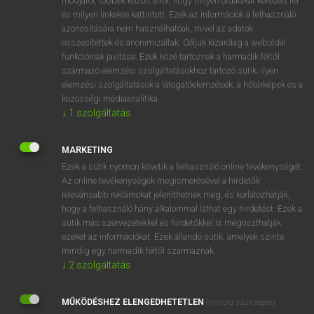
módjáról, többek között arról, hogy milyen oldalakat keresett fel
és milyen linkekre kattintott. Ezek az információk a felhasználó
VAN ELŐFIZETÉSED?
azonosítására nem használhatóak, mivel az adatok
összesítettek és anonimizáltak. Céljuk kizárólag a weboldal
Van előfizetésem a teljes szócikk megtekintéséhez.
funkcióinak javítása. Ezek közé tartoznak a harmadik féltől
származó elemzési szolgáltatásokhoz tartozó sütik; ilyen
BELÉPÉS
elemzési szolgáltatások a látogatóelemzések, a hőtérképek és a
közösségi médiaanalitika.
↓
1
szolgáltatás
MARKETING
Ezek a sütik nyomon követik a felhasználó online tevékenységét.
Az online tevékenységek megismerésével a hirdetők
NINCS ELŐFIZETÉSED?
relevánsabb reklámokat jeleníthetnek meg, és korlátozhatják,
Nincs regisztrációm és előfizetésem. A szótár 2 órás,
hogy a felhasználó hány alkalommal láthat egy hirdetést. Ezek a
díjmentes próbaverziójának elindításához regisztrálok és
sütik más szervezetekkel és hirdetőkkel is megoszthatják
belépek
.
ezeket az információkat. Ezek állandó sütik, amelyek szinte
mindig egy harmadik féltől származnak.
↓
2
szolgáltatás
REGISZTRÁCIÓ
MŰKÖDÉSHEZ ELENGEDHETETLEN
(mindig szükséges)