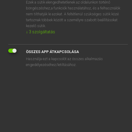
Ezek a sütik elengedhetetlenek az oldalunkon történő
böngészéshez,a funkciók használatához, és a felhasználók
nem tilthatják le azokat. A feltétlenül szükséges sütik közé
Lázár A. Péter, Varga György
tartoznak többek között a személyre szabott beállításokat
MAGYAR−ANGOL EGYETEMES NAGYSZÓTÁR
kezelő sütik.
↓
3
szolgáltatás
Kapcsolódó anyagok
felszólítás
ÖSSZES APP ÁTKAPCSOLÁSA
felszólító
Használja ezt a kapcsolót az összes alkalmazás
felszólító mód
engedélyezéséhez/letiltásához.
felszop
felszopó
felszór
felszórás
felszökik
félt