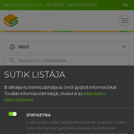
BELÉPÉS EDUID-VAL
BELÉPÉS
REGISZTRÁCIÓ
EN
menu
language
Mind
search
SÜTIK LISTÁJA
GR
KERESÉS
5
6
7
8
9
ö
ü
ó
Itt láthatja és testreszabhatja az önről gyűjtött információkat.
További információért kérjük, olvasd el az
adatvédelmi
r
t
z
u
i
o
p
ő
ú
LÁZÁR A. PÉTER, VARGA GYÖRGY
tájékoztatónkat
.
Magyar−angol egyetemes nagyszótár
g
h
j
k
l
é
á
ű
Ω
STATISZTIKA
v
b
n
m
,
.
-
AltGr
A statisztikai sütiket „teljesítménysütiknek” is nevezik. Ezek a
sütik információkat gyűjtenek a webhely használatának