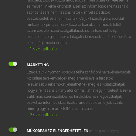
módjáról, többek között arról, hogy milyen oldalakat keresett fel
és milyen linkekre kattintott. Ezek az információk a felhasználó
VAN ELŐFIZETÉSED?
azonosítására nem használhatóak, mivel az adatok
összesítettek és anonimizáltak. Céljuk kizárólag a weboldal
Van előfizetésem a teljes szócikk megtekintéséhez.
funkcióinak javítása. Ezek közé tartoznak a harmadik féltől
származó elemzési szolgáltatásokhoz tartozó sütik; ilyen
BELÉPÉS
elemzési szolgáltatások a látogatóelemzések, a hőtérképek és a
közösségi médiaanalitika.
↓
1
szolgáltatás
MARKETING
Ezek a sütik nyomon követik a felhasználó online tevékenységét.
Az online tevékenységek megismerésével a hirdetők
NINCS ELŐFIZETÉSED?
relevánsabb reklámokat jeleníthetnek meg, és korlátozhatják,
Nincs regisztrációm és előfizetésem. A szótár 2 órás,
hogy a felhasználó hány alkalommal láthat egy hirdetést. Ezek a
díjmentes próbaverziójának elindításához regisztrálok és
sütik más szervezetekkel és hirdetőkkel is megoszthatják
belépek
.
ezeket az információkat. Ezek állandó sütik, amelyek szinte
mindig egy harmadik féltől származnak.
↓
2
szolgáltatás
REGISZTRÁCIÓ
MŰKÖDÉSHEZ ELENGEDHETETLEN
(mindig szükséges)