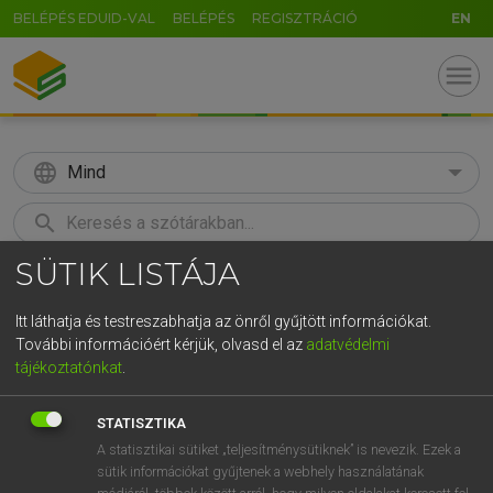
BELÉPÉS EDUID-VAL
BELÉPÉS
REGISZTRÁCIÓ
EN
menu
language
Mind
search
SÜTIK LISTÁJA
GR
KERESÉS
5
6
7
8
9
ö
ü
ó
Itt láthatja és testreszabhatja az önről gyűjtött információkat.
További információért kérjük, olvasd el az
adatvédelmi
r
t
z
u
i
o
p
ő
ú
LÁZÁR A. PÉTER, VARGA GYÖRGY
tájékoztatónkat
.
Magyar−angol egyetemes nagyszótár
g
h
j
k
l
é
á
ű
Ω
STATISZTIKA
v
b
n
m
,
.
-
AltGr
A statisztikai sütiket „teljesítménysütiknek” is nevezik. Ezek a
sütik információkat gyűjtenek a webhely használatának