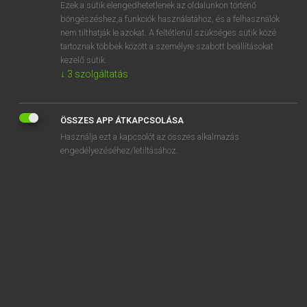
Ezek a sütik elengedhetetlenek az oldalunkon történő
böngészéshez,a funkciók használatához, és a felhasználók
nem tilthatják le azokat. A feltétlenül szükséges sütik közé
Lázár A. Péter, Varga György
tartoznak többek között a személyre szabott beállításokat
MAGYAR−ANGOL EGYETEMES NAGYSZÓTÁR
kezelő sütik.
↓
3
szolgáltatás
Kapcsolódó anyagok
felszereltség
ÖSSZES APP ÁTKAPCSOLÁSA
felszerszámoz
Használja ezt a kapcsolót az összes alkalmazás
félsziget
engedélyezéséhez/letiltásához.
felszín
felszínes
felszínesség
felszíni
felszíni bányászat
felszíni szerkezet