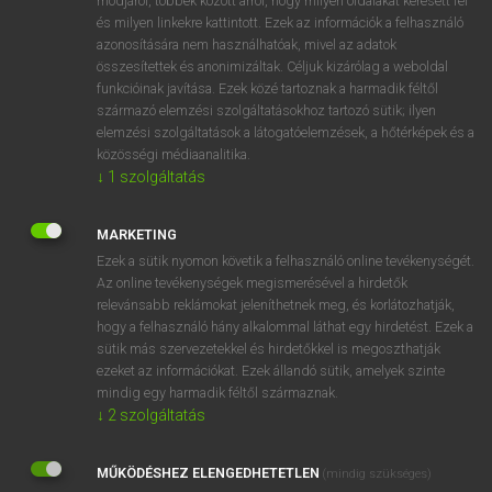
módjáról, többek között arról, hogy milyen oldalakat keresett fel
és milyen linkekre kattintott. Ezek az információk a felhasználó
VAN ELŐFIZETÉSED?
azonosítására nem használhatóak, mivel az adatok
összesítettek és anonimizáltak. Céljuk kizárólag a weboldal
Van előfizetésem a teljes szócikk megtekintéséhez.
funkcióinak javítása. Ezek közé tartoznak a harmadik féltől
származó elemzési szolgáltatásokhoz tartozó sütik; ilyen
BELÉPÉS
elemzési szolgáltatások a látogatóelemzések, a hőtérképek és a
közösségi médiaanalitika.
↓
1
szolgáltatás
MARKETING
Ezek a sütik nyomon követik a felhasználó online tevékenységét.
Az online tevékenységek megismerésével a hirdetők
NINCS ELŐFIZETÉSED?
relevánsabb reklámokat jeleníthetnek meg, és korlátozhatják,
Nincs regisztrációm és előfizetésem. A szótár 2 órás,
hogy a felhasználó hány alkalommal láthat egy hirdetést. Ezek a
díjmentes próbaverziójának elindításához regisztrálok és
sütik más szervezetekkel és hirdetőkkel is megoszthatják
belépek
.
ezeket az információkat. Ezek állandó sütik, amelyek szinte
mindig egy harmadik féltől származnak.
↓
2
szolgáltatás
REGISZTRÁCIÓ
MŰKÖDÉSHEZ ELENGEDHETETLEN
(mindig szükséges)