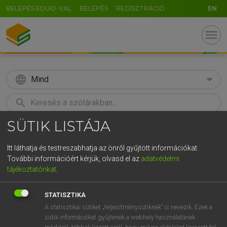
BELÉPÉS EDUID-VAL
BELÉPÉS
REGISZTRÁCIÓ
EN
menu
language
Mind
search
SÜTIK LISTÁJA
GR
KERESÉS
5
6
7
8
9
ö
ü
ó
Itt láthatja és testreszabhatja az önről gyűjtött információkat.
További információért kérjük, olvasd el az
adatvédelmi
r
t
z
u
i
o
p
ő
ú
LÁZÁR A. PÉTER, VARGA GYÖRGY
tájékoztatónkat
.
Magyar−angol egyetemes nagyszótár
g
h
j
k
l
é
á
ű
Ω
STATISZTIKA
v
b
n
m
,
.
-
AltGr
A statisztikai sütiket „teljesítménysütiknek” is nevezik. Ezek a
sütik információkat gyűjtenek a webhely használatának