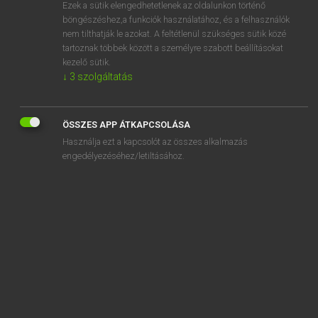
Ezek a sütik elengedhetetlenek az oldalunkon történő
böngészéshez,a funkciók használatához, és a felhasználók
nem tilthatják le azokat. A feltétlenül szükséges sütik közé
Lázár A. Péter, Varga György
tartoznak többek között a személyre szabott beállításokat
MAGYAR−ANGOL EGYETEMES NAGYSZÓTÁR
kezelő sütik.
↓
3
szolgáltatás
Kapcsolódó anyagok
felszerelés-menedzser
ÖSSZES APP ÁTKAPCSOLÁSA
felszerelkezik
Használja ezt a kapcsolót az összes alkalmazás
felszerelt
engedélyezéséhez/letiltásához.
felszereltség
felszerszámoz
félsziget
felszín
felszínes
felszínesség