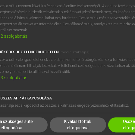
próbaverziójának elindítás
zek a sütik nyomon követik a felhasználó online tevékenységét. Az online tevékeny
BELÉPÉS
regisztrálok és
belépek
.
egismerésével a hirdetők relevánsabb reklámokat jeleníthetnek meg, és korlátozhat
elhasználó hány alkalommal láthat egy hirdetést. Ezek a sütik más szervezetekkel és
egoszthatják ezeket az információkat. Ezek állandó sütik, amelyek szinte mindig 
REGISZTRÁCIÓ
éltől származnak.
2
szolgáltatás
ŰKÖDÉSHEZ ELENGEDHETETLEN
(mindig szükséges)
zek a sütik elengedhetetlenek az oldalunkon történő böngészéshez,a funkciók hasz
elhasználók nem tilthatják le azokat. A feltétlenül szükséges sütik közé tartoznak t
zemélyre szabott beállításokat kezelő sütik.
3
szolgáltatás
SSZES APP ÁTKAPCSOLÁSA
HASZNÁLÓKNAK
SÚGÓ
asználja ezt a kapcsolót az összes alkalmazás engedélyezéséhez/letiltásához.
K
RÓLUNK
NTÉZMÉNYEKNEK
ELÉRHETŐSÉG
a szükséges sütik
Kiválasztottak
Összes
MEGOLDÁSOK
SÜTI BEÁLLÍTÁSOK
elfogadása
elfogadása
elfog