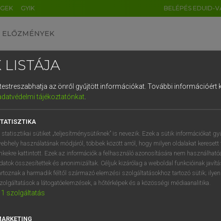
ÉGEK
GYIK
BELÉPÉS EDUID-V
ELŐZMÉNYEK
 LISTÁJA
és testreszabhatja az önről gyűjtött információkat.
További információért k
HU
DE
CN
FR
ES
IT
NL
RU
GR
adatvédelmi tájékoztatónkat
.
 A. PÉTER, VARGA GYÖRGY
1
2
3
4
5
6
7
8
9
yar−angol egyetemes nagyszótár
TATISZTIKA
q
w
e
r
t
z
u
i
 statisztikai sütiket „teljesítménysütiknek” is nevezik. Ezek a sütik információkat gy
ebhely használatának módjáról, többek között arról, hogy milyen oldalakat keresett 
a
s
d
f
g
h
j
k
l
é
inkekre kattintott. Ezek az információk a felhasználó azonosítására nem használható
datok összesítettek és anonimizáltak. Céljuk kizárólag a weboldal funkcióinak javít
í
y
x
c
v
b
n
m
,
.
artoznak a harmadik féltől származó elemzési szolgáltatásokhoz tartozó sütik; ilye
zolgáltatások a látogatóelemzések, a hőtérképek és a közösségi médiaanalitika.
VAN ELŐFIZETÉSED?
NINCS ELŐFIZETÉSED
1
szolgáltatás
előfizetésem a teljes szócikk
Nincs regisztrációm és előfiz
megtekintéséhez.
A szótár 2 órás, díjmente
MARKETING