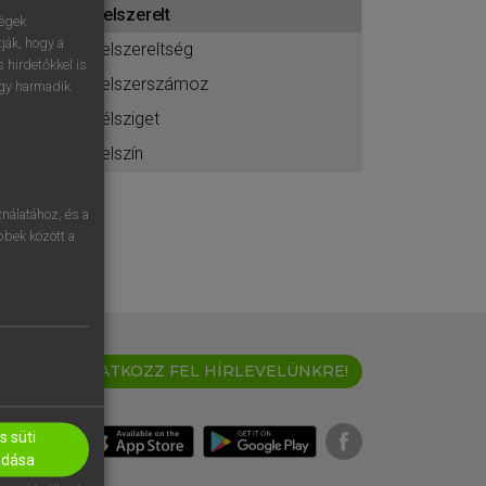
felszerelt
ához
ségek
ják, hogy a
felszereltség
 hirdetőkkel is
felszerszámoz
egy harmadik
félsziget
felszín
nálatához, és a
öbbek között a
IRATKOZZ FEL HÍRLEVELÜNKRE!
 süti
adása