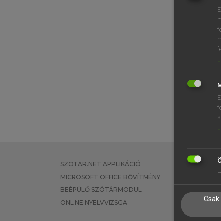
E
m
f
m
f
↓
M
E
f
s
↓
Ö
SZOTAR.NET APPLIKÁCIÓ
EGYÉNI FEL
H
MICROSOFT OFFICE BŐVÍTMÉNY
TANULÓKNA
BEÉPÜLŐ SZÓTÁRMODUL
OKTATÁSI I
Csak 
ONLINE NYELVVIZSGA
VÁLLALATI 