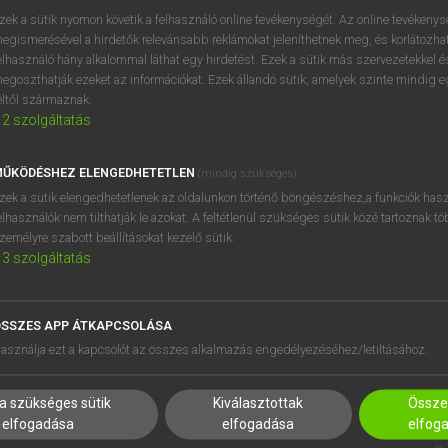
próbaverziójának elindítás
zek a sütik nyomon követik a felhasználó online tevékenységét. Az online tevékeny
BELÉPÉS
regisztrálok és
belépek
.
egismerésével a hirdetők relevánsabb reklámokat jeleníthetnek meg, és korlátozhat
elhasználó hány alkalommal láthat egy hirdetést. Ezek a sütik más szervezetekkel és
egoszthatják ezeket az információkat. Ezek állandó sütik, amelyek szinte mindig 
REGISZTRÁCIÓ
éltől származnak.
2
szolgáltatás
ŰKÖDÉSHEZ ELENGEDHETETLEN
(mindig szükséges)
zek a sütik elengedhetetlenek az oldalunkon történő böngészéshez,a funkciók hasz
elhasználók nem tilthatják le azokat. A feltétlenül szükséges sütik közé tartoznak t
zemélyre szabott beállításokat kezelő sütik.
3
szolgáltatás
SSZES APP ÁTKAPCSOLÁSA
HASZNÁLÓKNAK
SÚGÓ
asználja ezt a kapcsolót az összes alkalmazás engedélyezéséhez/letiltásához.
K
RÓLUNK
NTÉZMÉNYEKNEK
ELÉRHETŐSÉG
a szükséges sütik
Kiválasztottak
Összes
MEGOLDÁSOK
SÜTI BEÁLLÍTÁSOK
elfogadása
elfogadása
elfog