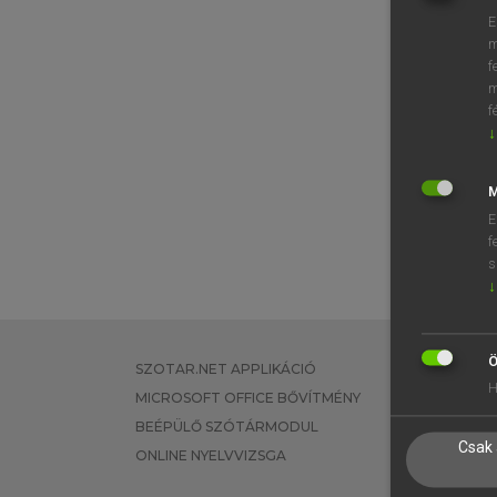
E
m
f
m
f
↓
M
E
f
s
↓
Ö
SZOTAR.NET APPLIKÁCIÓ
EGYÉNI FEL
H
MICROSOFT OFFICE BŐVÍTMÉNY
TANULÓKNA
BEÉPÜLŐ SZÓTÁRMODUL
OKTATÁSI I
Csak 
ONLINE NYELVVIZSGA
VÁLLALATI 