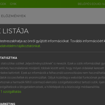
ÉGEK
GYIK
BELÉPÉS EDUID-V
ELŐZMÉNYEK
 LISTÁJA
és testreszabhatja az önről gyűjtött információkat.
További információért k
HU
DE
CN
FR
ES
IT
NL
RU
GR
adatvédelmi tájékoztatónkat
.
 A. PÉTER, VARGA GYÖRGY
1
2
3
4
5
6
7
8
9
yar−angol egyetemes nagyszótár
TATISZTIKA
q
w
e
r
t
z
u
i
 statisztikai sütiket „teljesítménysütiknek” is nevezik. Ezek a sütik információkat gy
ebhely használatának módjáról, többek között arról, hogy milyen oldalakat keresett 
a
s
d
f
g
h
j
k
l
é
inkekre kattintott. Ezek az információk a felhasználó azonosítására nem használható
datok összesítettek és anonimizáltak. Céljuk kizárólag a weboldal funkcióinak javít
í
y
x
c
v
b
n
m
,
.
artoznak a harmadik féltől származó elemzési szolgáltatásokhoz tartozó sütik; ilye
zolgáltatások a látogatóelemzések, a hőtérképek és a közösségi médiaanalitika.
VAN ELŐFIZETÉSED?
NINCS ELŐFIZETÉSED
1
szolgáltatás
előfizetésem a teljes szócikk
Nincs regisztrációm és előfiz
megtekintéséhez.
A szótár 2 órás, díjmente
MARKETING