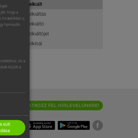
felkiált
ához
ségek
ják, hogy a
felkiáltás
 hirdetőkkel is
felkiáltó
egy harmadik
felkiáltójel
felkínál
nálatához, és a
öbbek között a
IRATKOZZ FEL HÍRLEVELÜNKRE!
 süti
adása