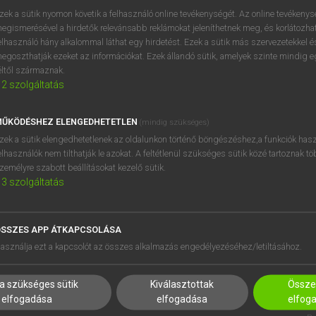
próbaverziójának elindítás
zek a sütik nyomon követik a felhasználó online tevékenységét. Az online tevékeny
BELÉPÉS
regisztrálok és
belépek
.
egismerésével a hirdetők relevánsabb reklámokat jeleníthetnek meg, és korlátozhat
elhasználó hány alkalommal láthat egy hirdetést. Ezek a sütik más szervezetekkel és
egoszthatják ezeket az információkat. Ezek állandó sütik, amelyek szinte mindig 
REGISZTRÁCIÓ
éltől származnak.
2
szolgáltatás
ŰKÖDÉSHEZ ELENGEDHETETLEN
(mindig szükséges)
zek a sütik elengedhetetlenek az oldalunkon történő böngészéshez,a funkciók hasz
elhasználók nem tilthatják le azokat. A feltétlenül szükséges sütik közé tartoznak t
zemélyre szabott beállításokat kezelő sütik.
3
szolgáltatás
SSZES APP ÁTKAPCSOLÁSA
HASZNÁLÓKNAK
SÚGÓ
asználja ezt a kapcsolót az összes alkalmazás engedélyezéséhez/letiltásához.
K
RÓLUNK
NTÉZMÉNYEKNEK
ELÉRHETŐSÉG
a szükséges sütik
Kiválasztottak
Összes
MEGOLDÁSOK
SÜTI BEÁLLÍTÁSOK
elfogadása
elfogadása
elfog