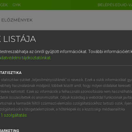
ÉGEK
GYIK
BELÉPÉS EDUID-V
ELŐZMÉNYEK
 LISTÁJA
és testreszabhatja az önről gyűjtött információkat.
További információért k
HU
DE
CN
FR
ES
IT
NL
RU
GR
adatvédelmi tájékoztatónkat
.
Y TAMÁS
1
2
3
4
5
6
7
8
9
l−magyar szótár
TATISZTIKA
q
w
e
r
t
z
u
i
 statisztikai sütiket „teljesítménysütiknek” is nevezik. Ezek a sütik információkat gy
ebhely használatának módjáról, többek között arról, hogy milyen oldalakat keresett 
a
s
d
f
g
h
j
k
l
é
inkekre kattintott. Ezek az információk a felhasználó azonosítására nem használható
datok összesítettek és anonimizáltak. Céljuk kizárólag a weboldal funkcióinak javít
í
y
x
c
v
b
n
m
,
.
artoznak a harmadik féltől származó elemzési szolgáltatásokhoz tartozó sütik; ilye
zolgáltatások a látogatóelemzések, a hőtérképek és a közösségi médiaanalitika.
VAN ELŐFIZETÉSED?
NINCS ELŐFIZETÉSED
1
szolgáltatás
előfizetésem a teljes szócikk
Nincs regisztrációm és előfiz
megtekintéséhez.
A szótár 2 órás, díjmente
MARKETING