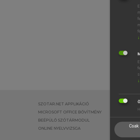
E
m
f
m
f
↓
M
E
f
s
↓
Ö
SZOTAR.NET APPLIKÁCIÓ
EGYÉNI FEL
H
MICROSOFT OFFICE BŐVÍTMÉNY
TANULÓKNA
BEÉPÜLŐ SZÓTÁRMODUL
OKTATÁSI I
Csak 
ONLINE NYELVVIZSGA
VÁLLALATI 