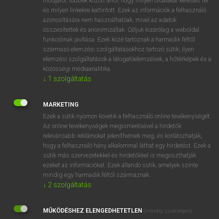
módjáról, többek között arról, hogy milyen oldalakat keresett fel
és milyen linkekre kattintott. Ezek az információk a felhasználó
VAN ELŐFIZETÉSED?
azonosítására nem használhatóak, mivel az adatok
összesítettek és anonimizáltak. Céljuk kizárólag a weboldal
Van előfizetésem a teljes szócikk megtekintéséhez.
funkcióinak javítása. Ezek közé tartoznak a harmadik féltől
származó elemzési szolgáltatásokhoz tartozó sütik; ilyen
BELÉPÉS
elemzési szolgáltatások a látogatóelemzések, a hőtérképek és a
közösségi médiaanalitika.
↓
1
szolgáltatás
MARKETING
Ezek a sütik nyomon követik a felhasználó online tevékenységét.
Az online tevékenységek megismerésével a hirdetők
NINCS ELŐFIZETÉSED?
relevánsabb reklámokat jeleníthetnek meg, és korlátozhatják,
Nincs regisztrációm és előfizetésem. A szótár 2 órás,
hogy a felhasználó hány alkalommal láthat egy hirdetést. Ezek a
díjmentes próbaverziójának elindításához regisztrálok és
sütik más szervezetekkel és hirdetőkkel is megoszthatják
belépek
.
ezeket az információkat. Ezek állandó sütik, amelyek szinte
mindig egy harmadik féltől származnak.
↓
2
szolgáltatás
REGISZTRÁCIÓ
MŰKÖDÉSHEZ ELENGEDHETETLEN
(mindig szükséges)