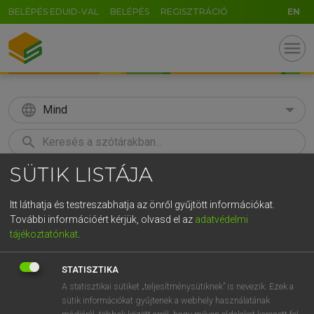
BELÉPÉS EDUID-VAL
BELÉPÉS
REGISZTRÁCIÓ
EN
menu
language
Mind
search
SÜTIK LISTÁJA
GR
KERESÉS
5
6
7
8
9
ö
ü
ó
Itt láthatja és testreszabhatja az önről gyűjtött információkat.
További információért kérjük, olvasd el az
adatvédelmi
r
t
z
u
i
o
p
ő
ú
LÁZÁR A. PÉTER, VARGA GYÖRGY
tájékoztatónkat
.
Magyar−angol egyetemes nagyszótár
g
h
j
k
l
é
á
ű
Ω
STATISZTIKA
v
b
n
m
,
.
-
AltGr
A statisztikai sütiket „teljesítménysütiknek” is nevezik. Ezek a
sütik információkat gyűjtenek a webhely használatának