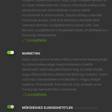
módjáról, többek között arról, hogy milyen oldalakat keresett fel
és milyen linkekre kattintott. Ezek az információk a felhasználó
VAN ELŐFIZETÉSED?
azonosítására nem használhatóak, mivel az adatok
összesítettek és anonimizáltak. Céljuk kizárólag a weboldal
Van előfizetésem a teljes szócikk megtekintéséhez.
funkcióinak javítása. Ezek közé tartoznak a harmadik féltől
származó elemzési szolgáltatásokhoz tartozó sütik; ilyen
BELÉPÉS
elemzési szolgáltatások a látogatóelemzések, a hőtérképek és a
közösségi médiaanalitika.
↓
1
szolgáltatás
MARKETING
Ezek a sütik nyomon követik a felhasználó online tevékenységét.
Az online tevékenységek megismerésével a hirdetők
NINCS ELŐFIZETÉSED?
relevánsabb reklámokat jeleníthetnek meg, és korlátozhatják,
Nincs regisztrációm és előfizetésem. A szótár 2 órás,
hogy a felhasználó hány alkalommal láthat egy hirdetést. Ezek a
díjmentes próbaverziójának elindításához regisztrálok és
sütik más szervezetekkel és hirdetőkkel is megoszthatják
belépek
.
ezeket az információkat. Ezek állandó sütik, amelyek szinte
mindig egy harmadik féltől származnak.
↓
2
szolgáltatás
REGISZTRÁCIÓ
MŰKÖDÉSHEZ ELENGEDHETETLEN
(mindig szükséges)