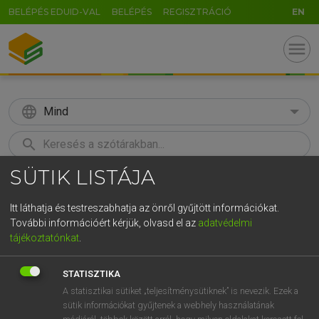
BELÉPÉS EDUID-VAL
BELÉPÉS
REGISZTRÁCIÓ
EN
menu
language
Mind
search
SÜTIK LISTÁJA
GR
KERESÉS
5
6
7
8
9
ö
ü
ó
Itt láthatja és testreszabhatja az önről gyűjtött információkat.
További információért kérjük, olvasd el az
adatvédelmi
r
t
z
u
i
o
p
ő
ú
LÁZÁR A. PÉTER, VARGA GYÖRGY
tájékoztatónkat
.
Magyar−angol egyetemes nagyszótár
g
h
j
k
l
é
á
ű
Ω
STATISZTIKA
v
b
n
m
,
.
-
AltGr
A statisztikai sütiket „teljesítménysütiknek” is nevezik. Ezek a
sütik információkat gyűjtenek a webhely használatának