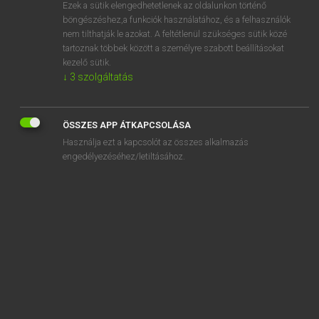
Ezek a sütik elengedhetetlenek az oldalunkon történő
böngészéshez,a funkciók használatához, és a felhasználók
nem tilthatják le azokat. A feltétlenül szükséges sütik közé
Lázár A. Péter, Varga György
tartoznak többek között a személyre szabott beállításokat
MAGYAR−ANGOL EGYETEMES NAGYSZÓTÁR
kezelő sütik.
↓
3
szolgáltatás
Kapcsolódó anyagok
fedeles
ÖSSZES APP ÁTKAPCSOLÁSA
fedélgerendázat
Használja ezt a kapcsolót az összes alkalmazás
fedélköz
engedélyezéséhez/letiltásához.
fedéllemez
fedélszék
fedélterv
fedélzet
fedélzeti
fedélzeti gépágyú